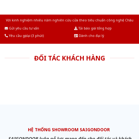
Với kinh nghiệm nhiêu năm nghiên cứu cửa theo tiêu chuẩn công nghệ Châu
Âu.Chúng tôi tự tin là nhà sản xuất & cung cấp hàng đầu tại Việt Nam!
Gửi yêu cầu tư vấn
Tải báo giá tổng hợp
Yêu cầu gọi lại (3 phút)
Dành cho đại lý
ĐỐI TÁC KHÁCH HÀNG
HỆ THỐNG SHOWROOM SAIGONDOOR
SAIGONDOOR luôn nỗ lực mang đến cho đối tác và khách