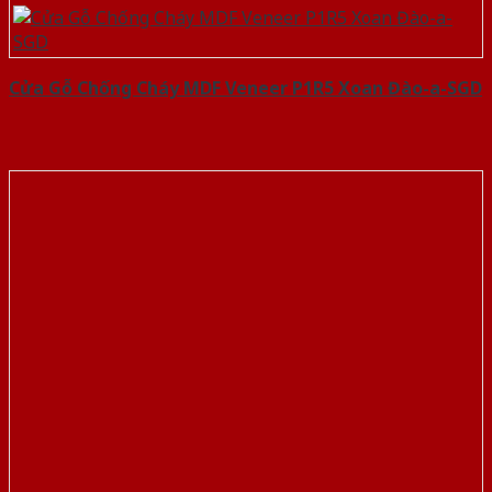
Cửa Gỗ Chống Cháy MDF Veneer P1R5 Xoan Đào-a-SGD