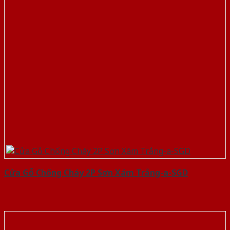
Cửa Gỗ Chống Cháy 2P Sơn Xám Trắng-a-SGD