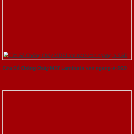
Cửa Gỗ Chống Cháy MDF Laminate van ngang-a-SGD