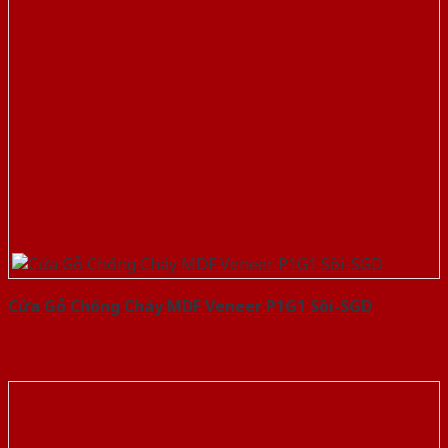
Cửa Gỗ Chống Cháy MDF Veneer P1G1 Sồi-SGD