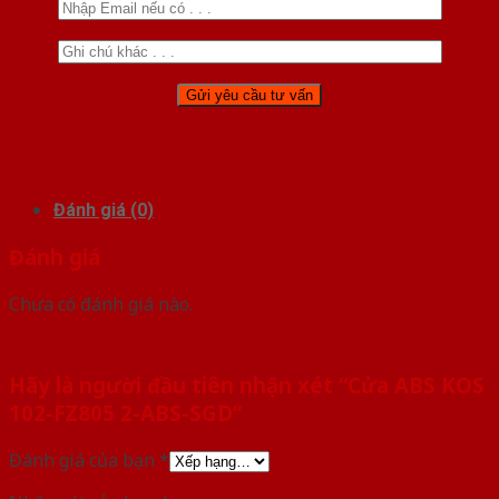
Đánh giá (0)
Đánh giá
Chưa có đánh giá nào.
Hãy là người đầu tiên nhận xét “Cửa ABS KOS
102-FZ805 2-ABS-SGD”
Đánh giá của bạn
*