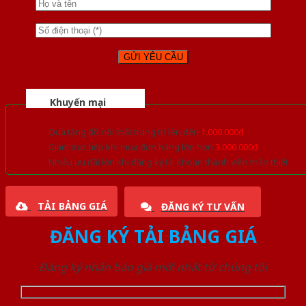
Khuyến mại
Quà tặng đồ nội thất trang trí lên đến
1.000.000đ
Giảm trực tiếp khi mua đơn hàng lớn hơn
3.000.000đ
Nhiều ưu đãi lớn khi đăng ký tài khoản thành viên thân thiết
TẢI BẢNG GIÁ
ĐĂNG KÝ TƯ VẤN
ĐĂNG KÝ TẢI BẢNG GIÁ
Đăng ký nhận báo giá mới nhất từ chúng tôi