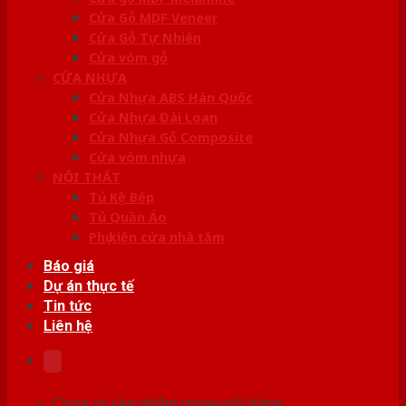
Cửa Gỗ MDF Veneer
Cửa Gỗ Tự Nhiên
Cửa vòm gỗ
CỬA NHỰA
Cửa Nhựa ABS Hàn Quốc
Cửa Nhựa Đài Loan
Cửa Nhựa Gỗ Composite
Cửa vòm nhựa
NỘI THẤT
Tủ Kệ Bếp
Tủ Quần Áo
Phụ kiện cửa nhà tắm
Báo giá
Dự án thực tế
Tin tức
Liên hệ
Chưa có sản phẩm trong giỏ hàng.