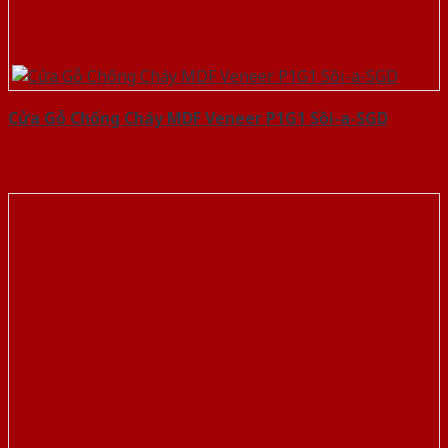
Cửa Gỗ Chống Cháy MDF Veneer P1G1 Sồi-a-SGD