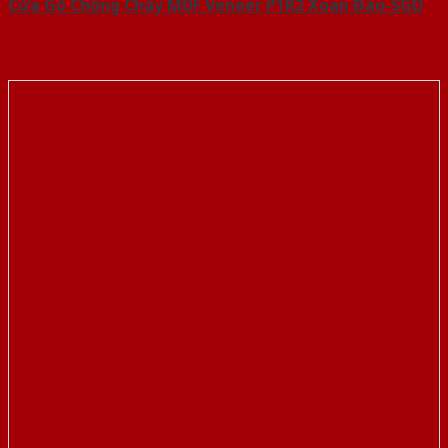
Cửa Gỗ Chống Cháy MDF Veneer P1R2 Xoan Đào-SGD