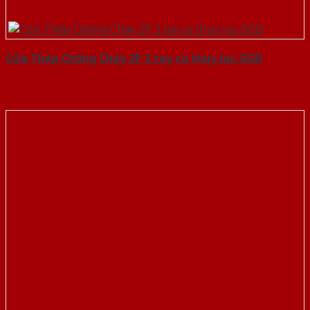
Cửa Thép Chống Cháy 2P 2 tay co thuy luc-SGD