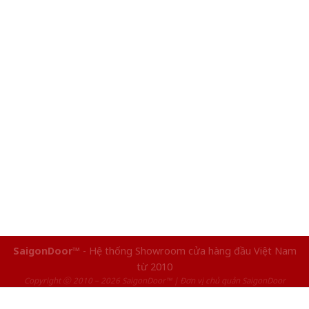
SaigonDoor™
- Hệ thống Showroom cửa hàng đầu Việt Nam
từ 2010
Copyright ⓒ 2010 – 2026 SaigonDoor™ | Đơn vị chủ quản SaigonDoor