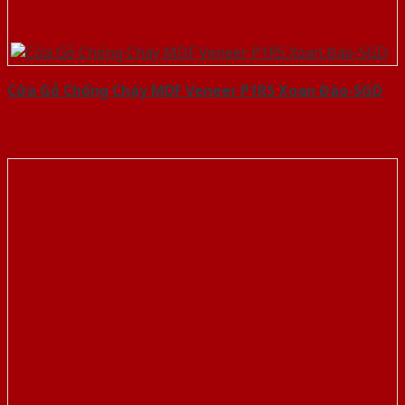
Cửa Gỗ Chống Cháy MDF Veneer P1R5 Xoan Đào-SGD