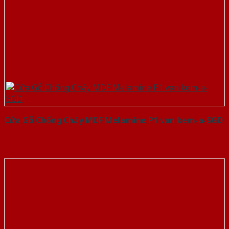
Cửa Gỗ Chống Cháy MDF Melamine P1 van kem-a-SGD