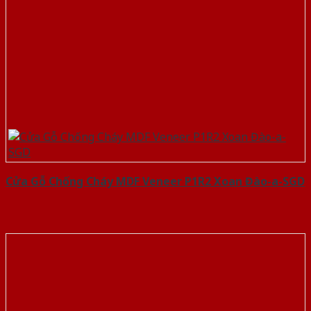
Cửa Gỗ Chống Cháy MDF Veneer P1R2 Xoan Đào-a-SGD