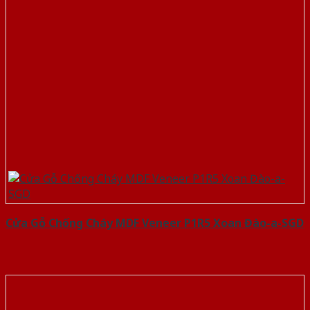
Cửa Gỗ Chống Cháy MDF Veneer P1R5 Xoan Đào-a-SGD