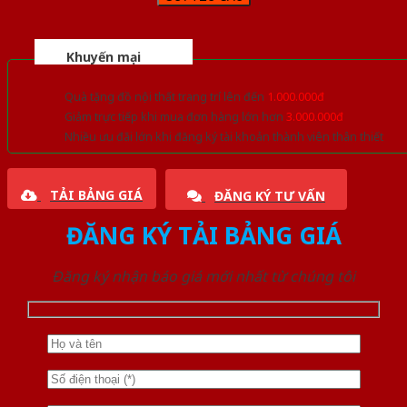
Khuyến mại
Quà tặng đồ nội thất trang trí lên đến
1.000.000đ
Giảm trực tiếp khi mua đơn hàng lớn hơn
3.000.000đ
Nhiều ưu đãi lớn khi đăng ký tài khoản thành viên thân thiết
TẢI BẢNG GIÁ
ĐĂNG KÝ TƯ VẤN
ĐĂNG KÝ TẢI BẢNG GIÁ
Đăng ký nhận báo giá mới nhất từ chúng tôi