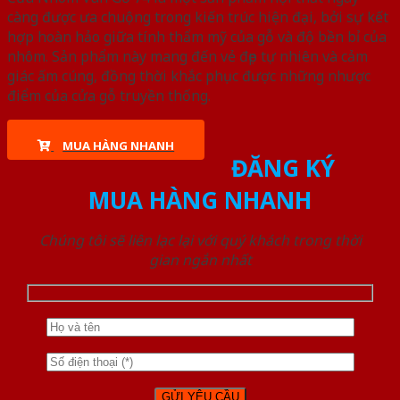
càng được ưa chuộng trong kiến trúc hiện đại, bởi sự kết
hợp hoàn hảo giữa tính thẩm mỹ của gỗ và độ bền bỉ của
nhôm. Sản phẩm này mang đến vẻ đẹp tự nhiên và cảm
giác ấm cúng, đồng thời khắc phục được những nhược
điểm của cửa gỗ truyền thống.
MUA HÀNG NHANH
ĐĂNG KÝ
MUA HÀNG NHANH
Chúng tôi sẽ liên lạc lại với quý khách trong thời
gian ngắn nhất