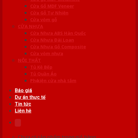
Cửa Gỗ MDF Veneer
Cửa Gỗ Tự Nhiên
Cửa vòm gỗ
CỬA NHỰA
Cửa Nhựa ABS Hàn Quốc
Cửa Nhựa Đài Loan
Cửa Nhựa Gỗ Composite
Cửa vòm nhựa
NỘI THẤT
Tủ Kệ Bếp
Tủ Quần Áo
Phụ kiện cửa nhà tắm
Báo giá
Dự án thực tế
Tin tức
Liên hệ
Chưa có sản phẩm trong giỏ hàng.