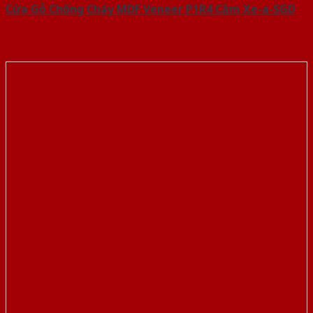
Cửa Gỗ Chống Cháy MDF Veneer P1R4 Căm Xe-a-SGD