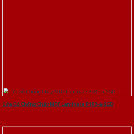
Cửa Gỗ Chống Cháy MDF Laminate P1R2-a-SGD