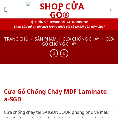
Skip
to
content
HỆ THỐNG SHOWROOM SAIGONDOOR
Shop cửa gỗ uy tín chất lượng nhất giá rẻ tại Sài Gòn năm 2021
TRANG CHỦ
/
SẢN PHẨM
/
CỬA CHỐNG CHÁY
/
CỬA
GỖ CHỐNG CHÁY
Cửa Gỗ Chống Cháy MDF Laminate-
a-SGD
Cửa chống cháy tại SAIGONDOOR phong phú về màu