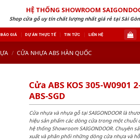
HỆ THỐNG SHOWROOM SAIGONDO
Shop cửa gỗ uy tín chất lượng nhất giá rẻ tại Sài Gò
BÁO GIÁ
DỰ ÁN THỰC TẾ
TIN TỨC
LIÊN HỆ
HỰA
/
CỬA NHỰA ABS HÀN QUỐC
Cửa ABS KOS 305-W0901 2
ABS-SGD
Cửa nhựa và nhựa gỗ tại SAIGONDOOR là thư
hiệu sản phẩm các dòng cửa trong một chuỗi 
hệ thống Showroom SAIGONDOOR. Chuyên sả
xuất và phân phối những dòng cửa nhựa và h