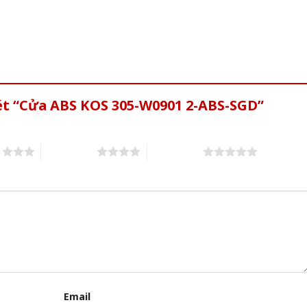
xét “Cửa ABS KOS 305-W0901 2-ABS-SGD”
s
4 of 5 stars
5 of 5 stars
Email