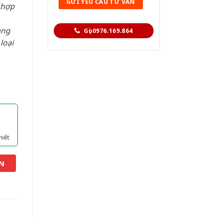
 hợp
àng
Gọi 0976.169.864
loại
hiết
N