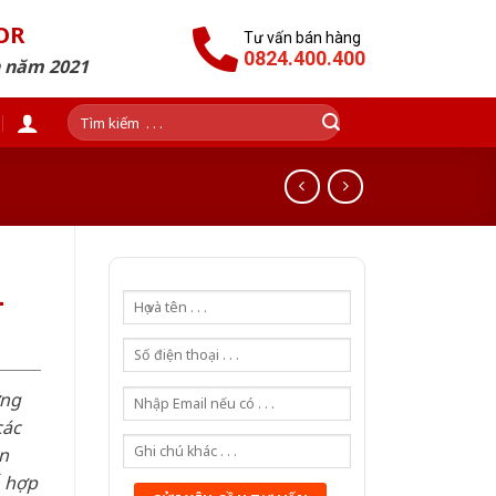
OR
Tư vấn bán hàng
0824.400.400
n năm 2021
Tìm
kiếm:
-
ơng
các
n
ỗ hợp