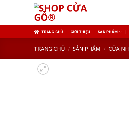
Skip
to
content
TRANG CHỦ
GIỚI THIỆU
SẢN PHẨM
TRANG CHỦ
/
SẢN PHẨM
/
CỬA N