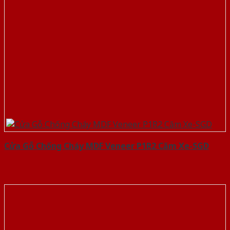
Cửa Gỗ Chống Cháy MDF Veneer P1R2 Căm Xe-SGD