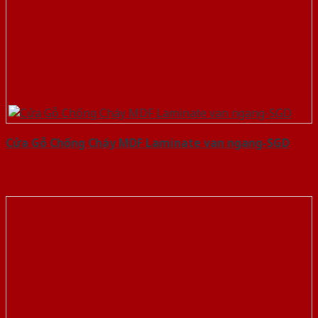
Cửa Gỗ Chống Cháy MDF Laminate van ngang-SGD