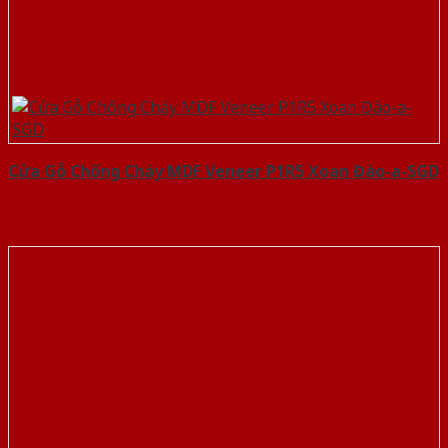
Cửa Gỗ Chống Cháy MDF Veneer P1R5 Xoan Đào-a-SGD