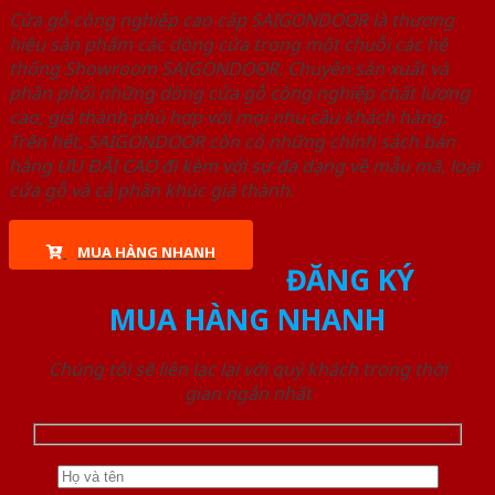
Cửa gỗ công nghiệp cao cấp SAIGONDOOR là thương
hiệu sản phẩm các dòng cửa trong một chuỗi các hệ
thống Showroom SAIGONDOOR. Chuyên sản xuất và
phân phối những dòng cửa gỗ công nghiệp chất lượng
cao, giá thành phù hợp với mọi nhu cầu khách hàng.
Trên hết, SAIGONDOOR còn có những chính sách bán
hàng ƯU ĐÃI CAO đi kèm với sự đa dạng về mẫu mã, loại
cửa gỗ và cả phân khúc giá thành.
MUA HÀNG NHANH
ĐĂNG KÝ
MUA HÀNG NHANH
Chúng tôi sẽ liên lạc lại với quý khách trong thời
gian ngắn nhất