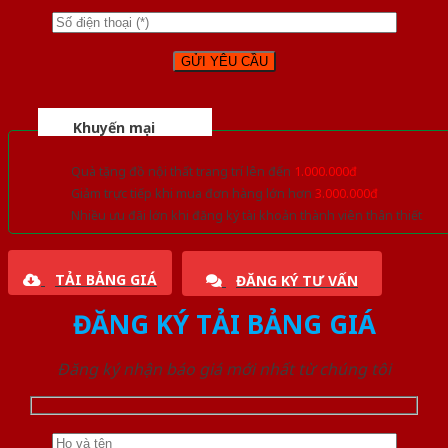
Khuyến mại
Quà tặng đồ nội thất trang trí lên đến
1.000.000đ
Giảm trực tiếp khi mua đơn hàng lớn hơn
3.000.000đ
Nhiều ưu đãi lớn khi đăng ký tài khoản thành viên thân thiết
TẢI BẢNG GIÁ
ĐĂNG KÝ TƯ VẤN
ĐĂNG KÝ TẢI BẢNG GIÁ
Đăng ký nhận báo giá mới nhất từ chúng tôi