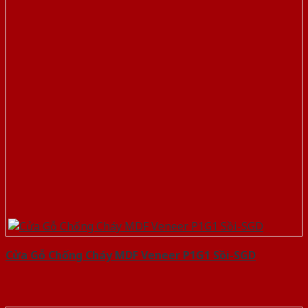
Cửa Gỗ Chống Cháy MDF Veneer P1G1 Sồi-SGD