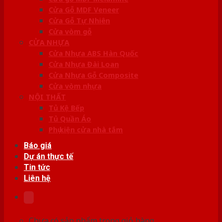
Cửa Gỗ MDF Veneer
Cửa Gỗ Tự Nhiên
Cửa vòm gỗ
CỬA NHỰA
Cửa Nhựa ABS Hàn Quốc
Cửa Nhựa Đài Loan
Cửa Nhựa Gỗ Composite
Cửa vòm nhựa
NỘI THẤT
Tủ Kệ Bếp
Tủ Quần Áo
Phụ kiện cửa nhà tắm
Báo giá
Dự án thực tế
Tin tức
Liên hệ
Chưa có sản phẩm trong giỏ hàng.