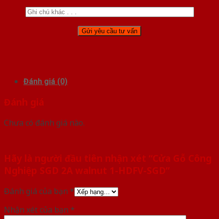
Đánh giá (0)
Đánh giá
Chưa có đánh giá nào.
Hãy là người đầu tiên nhận xét “Cửa Gỗ Công
Nghiệp SGD 2A walnut 1-HDFV-SGD”
Đánh giá của bạn
*
Nhận xét của bạn
*