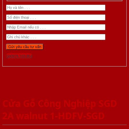
Gọi 0976.169.864
Cửa Gỗ Công Nghiệp SGD
2A walnut 1-HDFV-SGD