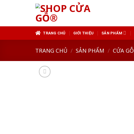
Skip
to
content
TRANG CHỦ
GIỚI THIỆU
SẢN PHẨM
TRANG CHỦ
/
SẢN PHẨM
/
CỬA GỖ