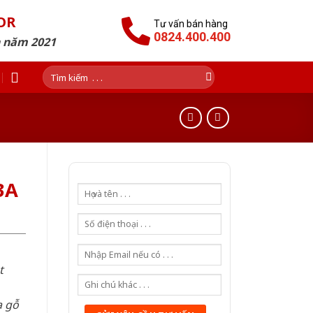
OR
Tư vấn bán hàng
0824.400.400
n năm 2021
Tìm
kiếm:
3A
t
a gỗ