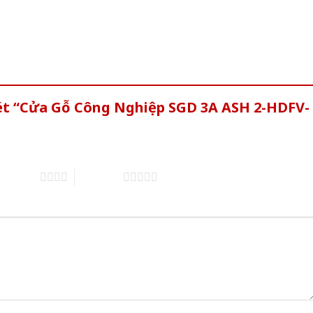
xét “Cửa Gỗ Công Nghiệp SGD 3A ASH 2-HDFV-
of 5 stars
5 of 5 stars