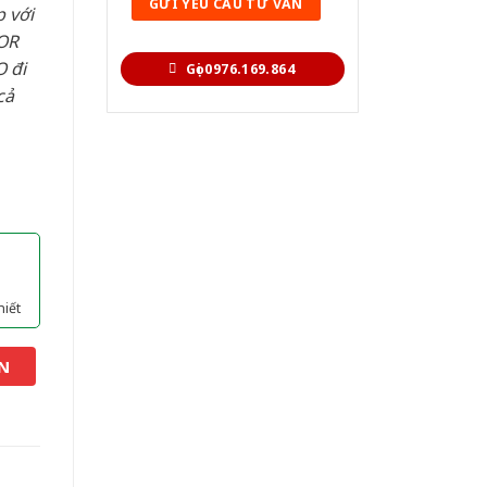
 với
OR
 đi
Gọi 0976.169.864
cả
hiết
N