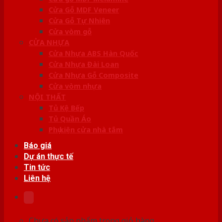
Cửa Gỗ MDF Veneer
Cửa Gỗ Tự Nhiên
Cửa vòm gỗ
CỬA NHỰA
Cửa Nhựa ABS Hàn Quốc
Cửa Nhựa Đài Loan
Cửa Nhựa Gỗ Composite
Cửa vòm nhựa
NỘI THẤT
Tủ Kệ Bếp
Tủ Quần Áo
Phụ kiện cửa nhà tắm
Báo giá
Dự án thực tế
Tin tức
Liên hệ
Chưa có sản phẩm trong giỏ hàng.