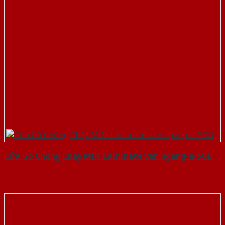
Cửa Gỗ Chống Cháy MDF Laminate van ngang-a-SGD