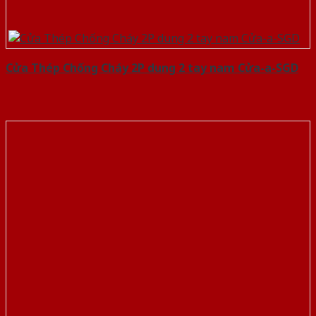
Cửa Thép Chống Cháy 2P dung 2 tay nam Cửa-a-SGD