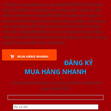
Cửa gỗ công nghiệp cao cấp SAIGONDOOR là thương
hiệu sản phẩm các dòng cửa trong một chuỗi các hệ
thống Showroom SAIGONDOOR. Chuyên sản xuất và
phân phối những dòng cửa gỗ công nghiệp chất lượng
cao, giá thành phù hợp với mọi nhu cầu khách hàng.
Trên hết, SAIGONDOOR còn có những chính sách bán
hàng ƯU ĐÃI CAO đi kèm với sự đa dạng về mẫu mã, loại
cửa gỗ và cả phân khúc giá thành.
MUA HÀNG NHANH
ĐĂNG KÝ
MUA HÀNG NHANH
Chúng tôi sẽ liên lạc lại với quý khách trong thời
gian ngắn nhất