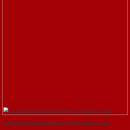
Cửa Gỗ Chống Cháy MDF O4-C1 Phào chi-a-SGD