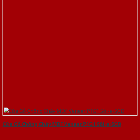
Cửa Gỗ Chống Cháy MDF Veneer P1G1 Sồi-a-SGD