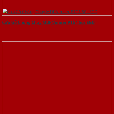
Cửa Gỗ Chống Cháy MDF Veneer P1G1 Sồi-SGD