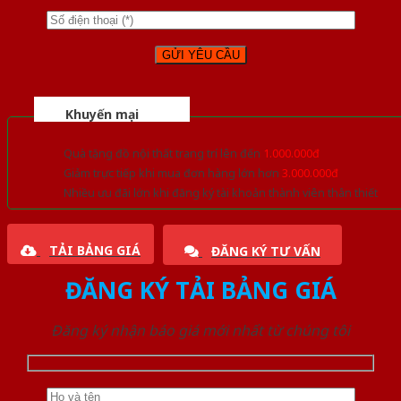
Khuyến mại
Quà tặng đồ nội thất trang trí lên đến
1.000.000đ
Giảm trực tiếp khi mua đơn hàng lớn hơn
3.000.000đ
Nhiều ưu đãi lớn khi đăng ký tài khoản thành viên thân thiết
TẢI BẢNG GIÁ
ĐĂNG KÝ TƯ VẤN
ĐĂNG KÝ TẢI BẢNG GIÁ
Đăng ký nhận báo giá mới nhất từ chúng tôi