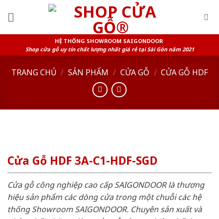
Skip
to
content
HỆ THỐNG SHOWROOM SAIGONDOOR
Shop cửa gỗ uy tín chất lượng nhất giá rẻ tại Sài Gòn năm 2021
TRANG CHỦ
/
SẢN PHẨM
/
CỬA GỖ
/
CỬA GỖ HDF
Cửa Gỗ HDF 3A-C1-HDF-SGD
Cửa gỗ công nghiệp cao cấp SAIGONDOOR là thương
hiệu sản phẩm các dòng cửa trong một chuỗi các hệ
thống Showroom SAIGONDOOR. Chuyên sản xuất và