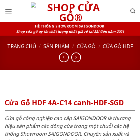
Skip
to
content
HỆ THỐNG SHOWROOM SAIGONDOOR
Shop cửa gỗ uy tín chất lượng nhất giá rẻ tại Sài Gòn năm 2021
TRANG CHỦ
/
SẢN PHẨM
/
CỬA GỖ
/
CỬA GỖ HDF
Cửa Gỗ HDF 4A-C14 canh-HDF-SGD
Cửa gỗ công nghiệp cao cấp SAIGONDOOR là thương
hiệu sản phẩm các dòng cửa trong một chuỗi các hệ
thống Showroom SAIGONDOOR. Chuyên sản xuất và