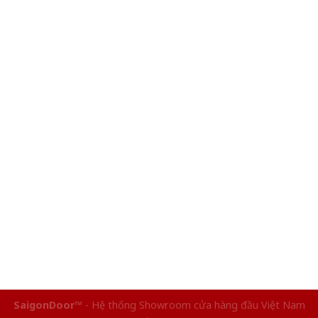
SaigonDoor™
- Hệ thống Showroom cửa hàng đầu Việt Nam