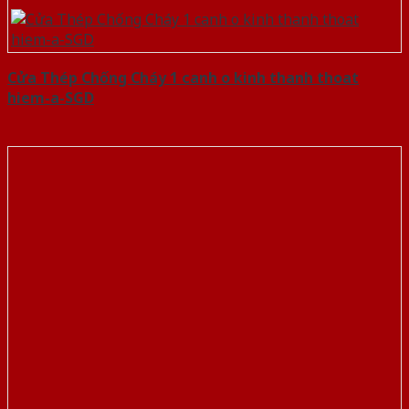
Cửa Thép Chống Cháy 1 canh o kinh thanh thoat
hiem-a-SGD