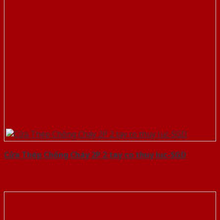
Cửa Thép Chống Cháy 2P 2 tay co thuy luc-SGD