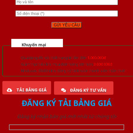
Khuyến mại
Quà tặng đồ nội thất trang trí lên đến
1.000.000đ
Giảm trực tiếp khi mua đơn hàng lớn hơn
3.000.000đ
Nhiều ưu đãi lớn khi đăng ký tài khoản thành viên thân thiết
TẢI BẢNG GIÁ
ĐĂNG KÝ TƯ VẤN
ĐĂNG KÝ TẢI BẢNG GIÁ
Đăng ký nhận báo giá mới nhất từ chúng tôi