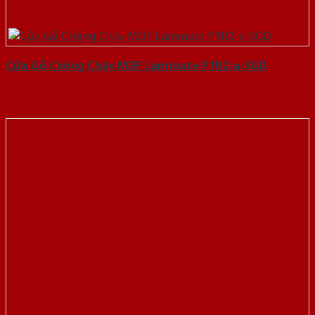
Cửa Gỗ Chống Cháy MDF Laminate P1R2-a-SGD