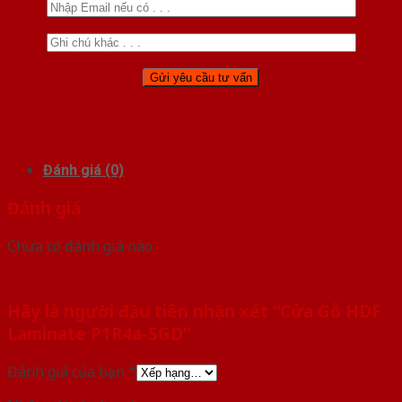
Đánh giá (0)
Đánh giá
Chưa có đánh giá nào.
Hãy là người đầu tiên nhận xét “Cửa Gỗ HDF
Laminate P1R4a-SGD”
Đánh giá của bạn
*