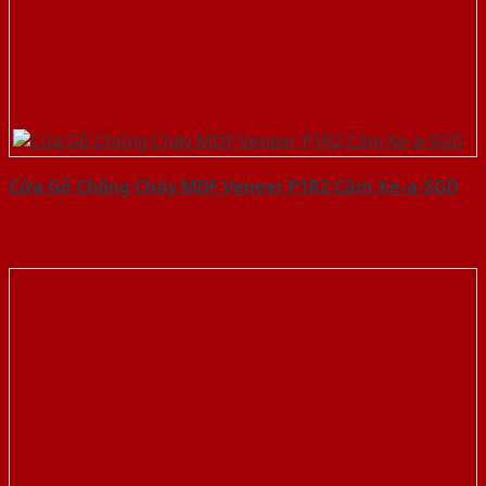
Cửa Gỗ Chống Cháy MDF Veneer P1R2 Căm Xe-a-SGD