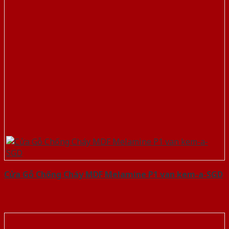
Cửa Gỗ Chống Cháy MDF Melamine P1 van kem-a-SGD