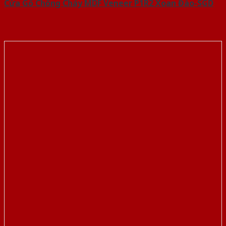
Cửa Gỗ Chống Cháy MDF Veneer P1R2 Xoan Đào-SGD