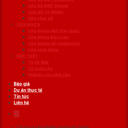
Cửa Gỗ MDF Veneer
Cửa Gỗ Tự Nhiên
Cửa vòm gỗ
CỬA NHỰA
Cửa Nhựa ABS Hàn Quốc
Cửa Nhựa Đài Loan
Cửa Nhựa Gỗ Composite
Cửa vòm nhựa
NỘI THẤT
Tủ Kệ Bếp
Tủ Quần Áo
Phụ kiện cửa nhà tắm
Báo giá
Dự án thực tế
Tin tức
Liên hệ
Chưa có sản phẩm trong giỏ hàng.