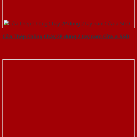
Cửa Thép Chống Cháy 2P dung 2 tay nam Cửa-a-SGD