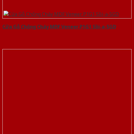
Cửa Gỗ Chống Cháy MDF Veneer P1G1 Sồi-a-SGD