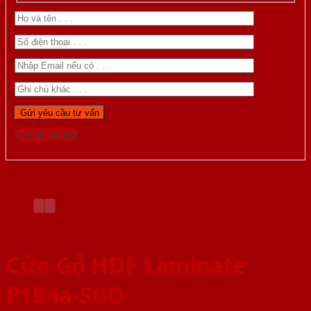
Gọi 0976.169.864
Cửa Gỗ HDF Laminate
P1R4a-SGD