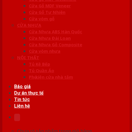
Cửa Gỗ MDF Veneer
Cửa Gỗ Tự Nhiên
Cửa vòm gỗ
CỬA NHỰA
Cửa Nhựa ABS Hàn Quốc
Cửa Nhựa Đài Loan
Cửa Nhựa Gỗ Composite
Cửa vòm nhựa
NỘI THẤT
Tủ Kệ Bếp
Tủ Quần Áo
Phụ kiện cửa nhà tắm
Báo giá
Dự án thực tế
Tin tức
Liên hệ
Chưa có sản phẩm trong giỏ hàng.