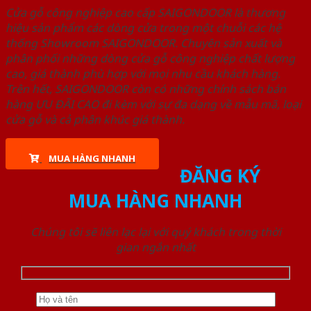
Cửa gỗ công nghiệp cao cấp SAIGONDOOR là thương
hiệu sản phẩm các dòng cửa trong một chuỗi các hệ
thống Showroom SAIGONDOOR. Chuyên sản xuất và
phân phối những dòng cửa gỗ công nghiệp chất lượng
cao, giá thành phù hợp với mọi nhu cầu khách hàng.
Trên hết, SAIGONDOOR còn có những chính sách bán
hàng ƯU ĐÃI CAO đi kèm với sự đa dạng về mẫu mã, loại
cửa gỗ và cả phân khúc giá thành.
MUA HÀNG NHANH
ĐĂNG KÝ
MUA HÀNG NHANH
Chúng tôi sẽ liên lạc lại với quý khách trong thời
gian ngắn nhất