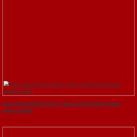
Cửa Thép Chống Cháy 1 canh o kinh thanh thoat
hiem-a-SGD