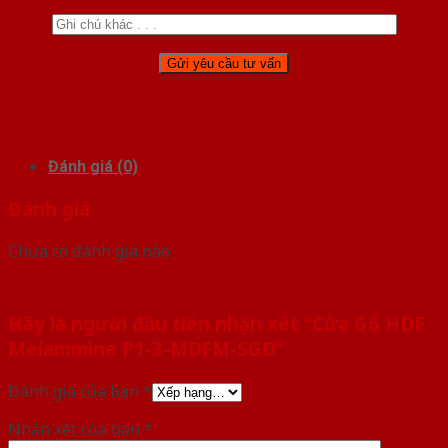
Đánh giá (0)
Đánh giá
Chưa có đánh giá nào.
Hãy là người đầu tiên nhận xét “Cửa Gỗ HDF
Melammine P1-3-MDFM-SGD”
Đánh giá của bạn
*
Nhận xét của bạn
*