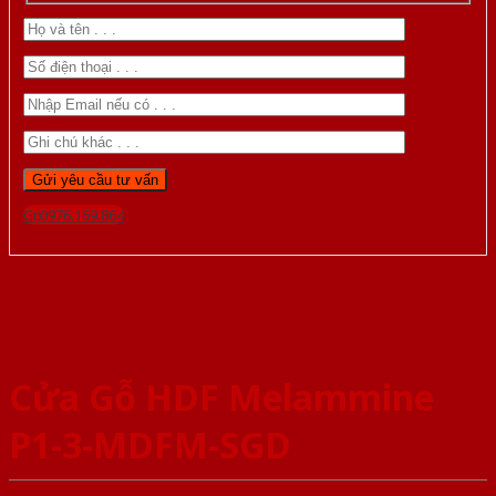
Gọi 0976.169.864
Cửa Gỗ HDF Melammine
P1-3-MDFM-SGD