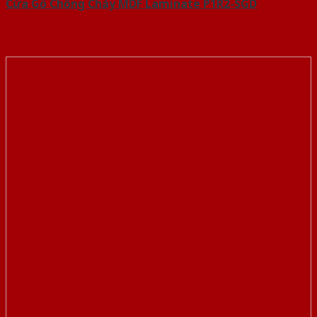
Cửa Gỗ Chống Cháy MDF Laminate P1R2-SGD