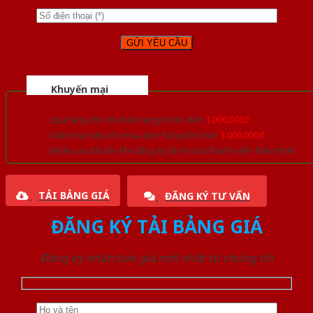
Khuyến mại
Quà tặng đồ nội thất trang trí lên đến
1.000.000đ
Giảm trực tiếp khi mua đơn hàng lớn hơn
3.000.000đ
Nhiều ưu đãi lớn khi đăng ký tài khoản thành viên thân thiết
TẢI BẢNG GIÁ
ĐĂNG KÝ TƯ VẤN
ĐĂNG KÝ TẢI BẢNG GIÁ
Đăng ký nhận báo giá mới nhất từ chúng tôi