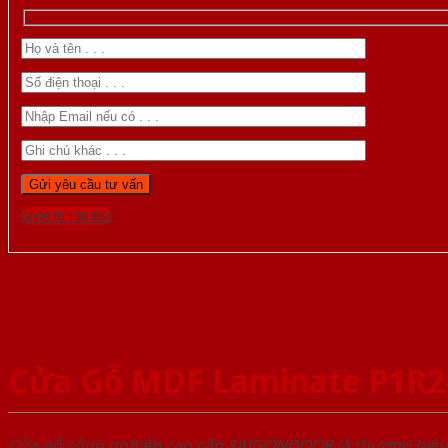
Gọi 0976.169.864
Cửa Gỗ MDF Laminate P1R2
Cửa gỗ công nghiệp cao cấp SAIGONDOOR là thương hiệ