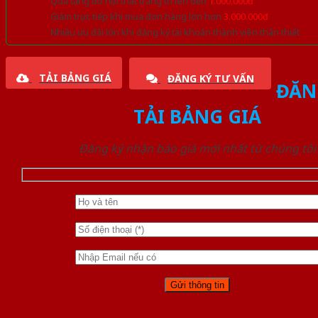
Quà tặng đồ nội thất trang trí lên đến
1.000.000đ
Giảm trực tiếp khi mua đơn hàng lớn hơn
3.000.000đ
Nhiều ưu đãi lớn khi đăng ký tài khoản thành viên thân thiết
TẢI BẢNG GIÁ
ĐĂNG KÝ TƯ VẤN
ĐĂN
TẢI BẢNG GIÁ
Đăng ký nhận báo giá mới nhất từ chúng tôi