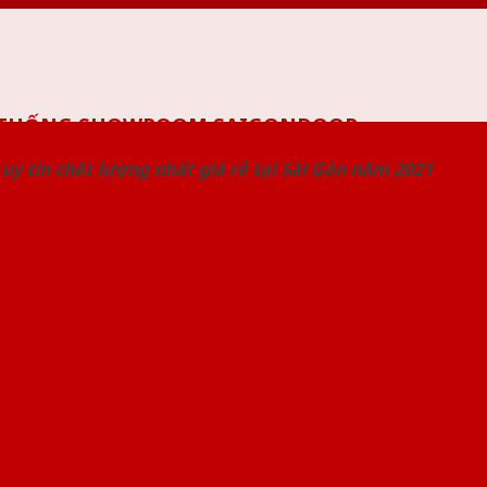
 THỐNG SHOWROOM SAIGONDOOR
uy tín chất lượng nhất giá rẻ tại Sài Gòn năm 2021