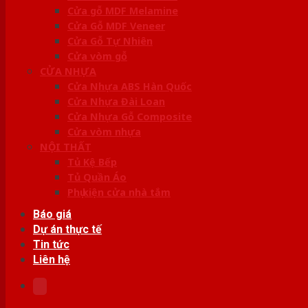
Cửa gỗ MDF Melamine
Cửa Gỗ MDF Veneer
Cửa Gỗ Tự Nhiên
Cửa vòm gỗ
CỬA NHỰA
Cửa Nhựa ABS Hàn Quốc
Cửa Nhựa Đài Loan
Cửa Nhựa Gỗ Composite
Cửa vòm nhựa
NỘI THẤT
Tủ Kệ Bếp
Tủ Quần Áo
Phụ kiện cửa nhà tắm
Báo giá
Dự án thực tế
Tin tức
Liên hệ