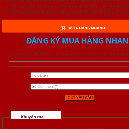
sản xuất và phân phối những dòng cửa gỗ công nghiệp ch
có những chính sách bán hàng ƯU ĐÃI CAO đi kèm với sự đ
MUA HÀNG NHANH
ĐĂNG KÝ MUA HÀNG NHAN
Chúng tôi sẽ liên lạc lại với quý khách trong thời gian
Khuyến mại