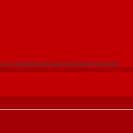
 THỐNG SHOWROOM SAIGONDOOR
uy tín chất lượng nhất giá rẻ tại Sài Gòn năm 2021