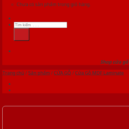
Chưa có sản phẩm trong giỏ hàng.
Tìm
kiếm:
HỆ
Shop cửa gỗ 
Trang chủ
/
Sản phẩm
/
CỬA GỖ
/
Cửa Gỗ MDF Laminate