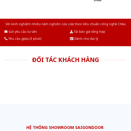
Với kinh nghiệm nhiêu năm nghiên cứu cửa theo tiêu chuẩn công nghệ Châu
Âu.Chúng tôi tự tin là nhà sản xuất & cung cấp hàng đầu tại Việt Nam!
Gửi yêu cầu tư vấn
Tải báo giá tổng hợp
Yêu cầu gọi lại (3 phút)
Dành cho đại lý
ĐỐI TÁC KHÁCH HÀNG
HỆ THỐNG SHOWROOM SAIGONDOOR