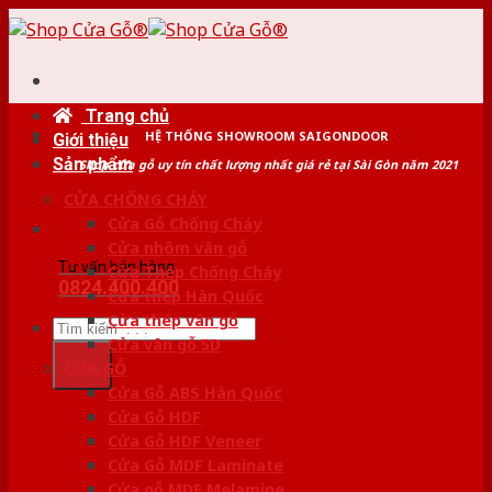
Skip
to
content
Trang chủ
HỆ THỐNG SHOWROOM SAIGONDOOR
Giới thiệu
Sản phẩm
Shop cửa gỗ uy tín chất lượng nhất giá rẻ tại Sài Gòn năm 2021
CỬA CHỐNG CHÁY
Cửa Gỗ Chống Cháy
Cửa nhôm vân gỗ
Tư vấn bán hàng
Cửa Thép Chống Cháy
0824.400.400
Cửa thép Hàn Quốc
Cửa thép vân gỗ
Tìm
Cửa vân gỗ 5D
kiếm:
CỬA GỖ
Cửa Gỗ ABS Hàn Quốc
Cửa Gỗ HDF
Cửa Gỗ HDF Veneer
Cửa Gỗ MDF Laminate
Cửa gỗ MDF Melamine