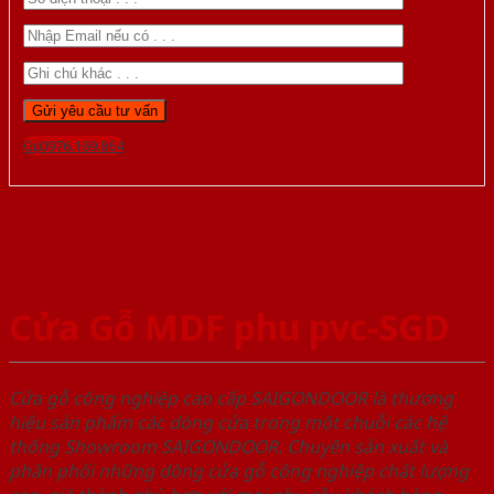
Gọi 0976.169.864
Cửa Gỗ MDF phu pvc-SGD
Cửa gỗ công nghiệp cao cấp SAIGONDOOR là thương
hiệu sản phẩm các dòng cửa trong một chuỗi các hệ
thống Showroom SAIGONDOOR. Chuyên sản xuất và
phân phối những dòng cửa gỗ công nghiệp chất lượng