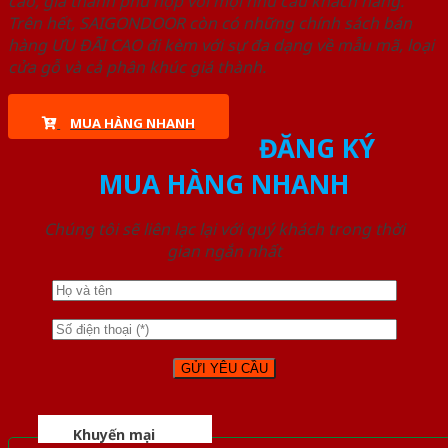
cao, giá thành phù hợp với mọi nhu cầu khách hàng.
Trên hết, SAIGONDOOR còn có những chính sách bán
hàng ƯU ĐÃI CAO đi kèm với sự đa dạng về mẫu mã, loại
cửa gỗ và cả phân khúc giá thành.
MUA HÀNG NHANH
ĐĂNG KÝ
MUA HÀNG NHANH
Chúng tôi sẽ liên lạc lại với quý khách trong thời
gian ngắn nhất
Khuyến mại