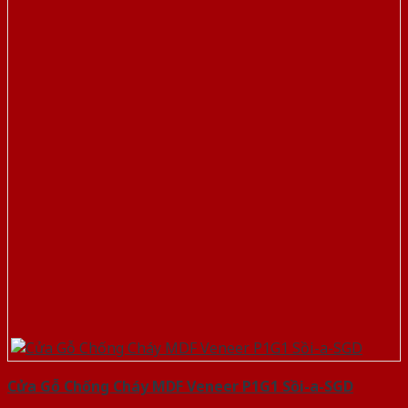
Cửa Gỗ Chống Cháy MDF Veneer P1G1 Sồi-a-SGD