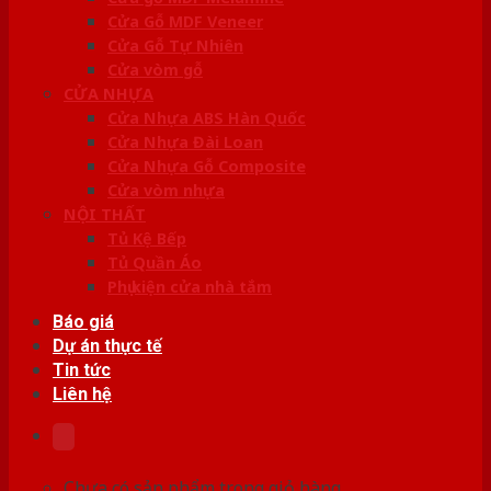
Cửa Gỗ MDF Veneer
Cửa Gỗ Tự Nhiên
Cửa vòm gỗ
CỬA NHỰA
Cửa Nhựa ABS Hàn Quốc
Cửa Nhựa Đài Loan
Cửa Nhựa Gỗ Composite
Cửa vòm nhựa
NỘI THẤT
Tủ Kệ Bếp
Tủ Quần Áo
Phụ kiện cửa nhà tắm
Báo giá
Dự án thực tế
Tin tức
Liên hệ
Chưa có sản phẩm trong giỏ hàng.