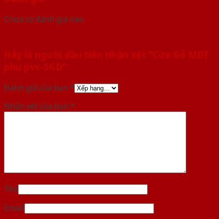
Chưa có đánh giá nào.
Hãy là người đầu tiên nhận xét “Cửa Gỗ MDF
phu pvc-SGD”
Đánh giá của bạn
*
Nhận xét của bạn
*
Tên
Email