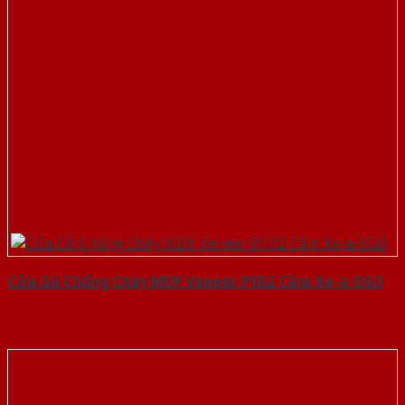
Cửa Gỗ Chống Cháy MDF Veneer P1R2 Căm Xe-a-SGD