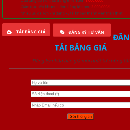
Quà tặng đồ nội thất trang trí lên đến
1.000.000đ
Giảm trực tiếp khi mua đơn hàng lớn hơn
3.000.000đ
Nhiều ưu đãi lớn khi đăng ký tài khoản thành viên thân thiết
TẢI BẢNG GIÁ
ĐĂNG KÝ TƯ VẤN
ĐĂN
TẢI BẢNG GIÁ
Đăng ký nhận báo giá mới nhất từ chúng tôi