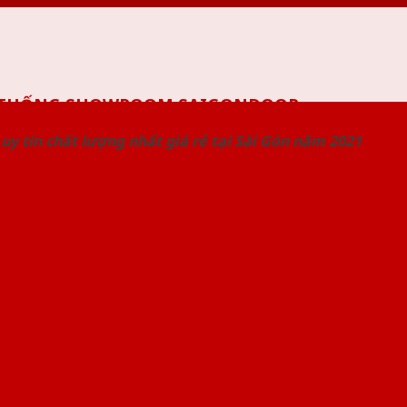
 THỐNG SHOWROOM SAIGONDOOR
uy tín chất lượng nhất giá rẻ tại Sài Gòn năm 2021