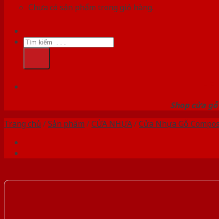
Chưa có sản phẩm trong giỏ hàng.
Tìm
kiếm:
HỆ
Shop cửa gỗ 
Trang chủ
/
Sản phẩm
/
CỬA NHỰA
/
Cửa Nhựa Gỗ Compos