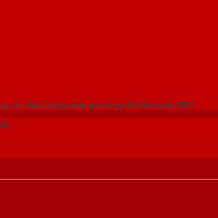
 THỐNG SHOWROOM SAIGONDOOR
uy tín chất lượng nhất giá rẻ tại Sài Gòn năm 2021
ite