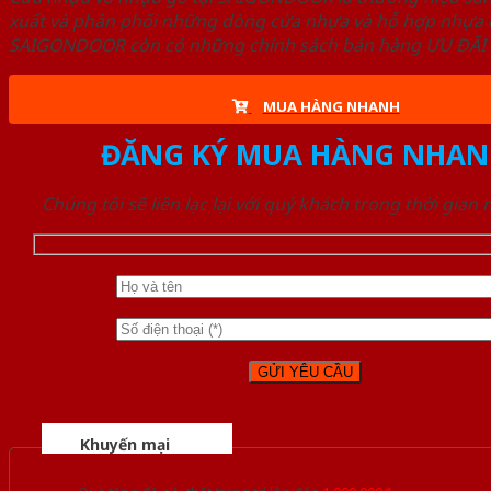
xuất và phân phối những dòng cửa nhựa và hỗ hợp nhựa ch
SAIGONDOOR còn có những chính sách bán hàng ƯU ĐÃI CAO
MUA HÀNG NHANH
ĐĂNG KÝ MUA HÀNG NHAN
Chúng tôi sẽ liên lạc lại với quý khách trong thời gian
Khuyến mại