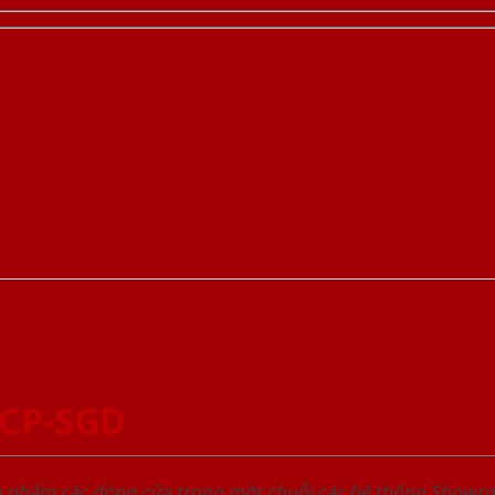
-CP-SGD
ản phẩm các dòng cửa trong một chuỗi các hệ thống Sho