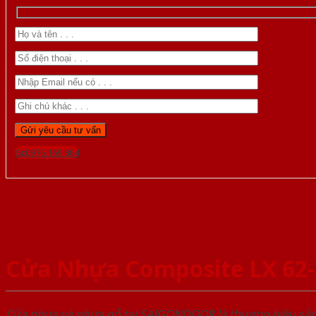
Gọi 0976.169.864
Cửa Nhựa Composite LX 62
Cửa nhựa và nhựa gỗ tại SAIGONDOOR là thương hiệu s