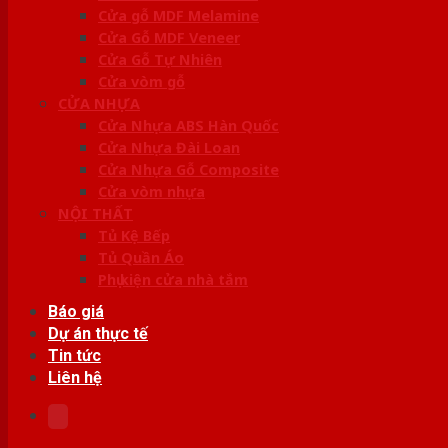
Cửa gỗ MDF Melamine
Cửa Gỗ MDF Veneer
Cửa Gỗ Tự Nhiên
Cửa vòm gỗ
CỬA NHỰA
Cửa Nhựa ABS Hàn Quốc
Cửa Nhựa Đài Loan
Cửa Nhựa Gỗ Composite
Cửa vòm nhựa
NỘI THẤT
Tủ Kệ Bếp
Tủ Quần Áo
Phụ kiện cửa nhà tắm
Báo giá
Dự án thực tế
Tin tức
Liên hệ