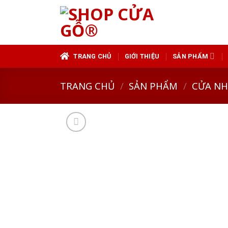
Skip
to
content
TRANG CHỦ
GIỚI THIỆU
SẢN PHẨM
TRANG CHỦ
/
SẢN PHẨM
/
CỬA N