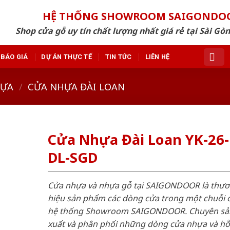
HỆ THỐNG SHOWROOM SAIGONDO
Shop cửa gỗ uy tín chất lượng nhất giá rẻ tại Sài Gò
BÁO GIÁ
DỰ ÁN THỰC TẾ
TIN TỨC
LIÊN HỆ
HỰA
/
CỬA NHỰA ĐÀI LOAN
Cửa Nhựa Đài Loan YK-26-
DL-SGD
Cửa nhựa và nhựa gỗ tại SAIGONDOOR là thư
hiệu sản phẩm các dòng cửa trong một chuỗi 
hệ thống Showroom SAIGONDOOR. Chuyên sả
xuất và phân phối những dòng cửa nhựa và h