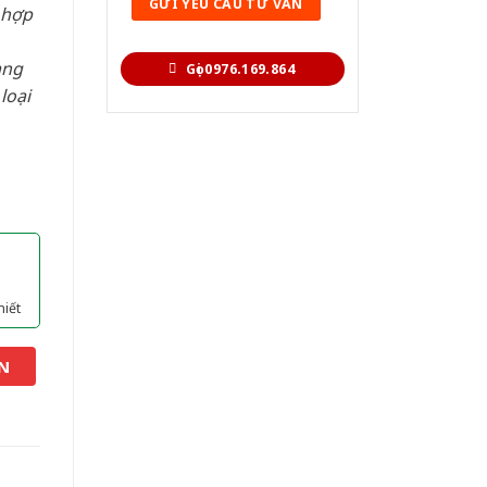
 hợp
àng
Gọi 0976.169.864
loại
hiết
N