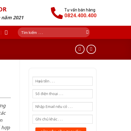
OR
Tư vấn bán hàng
0824.400.400
n năm 2021
Tìm
kiếm:
ơng
các
n
ỗ hợp