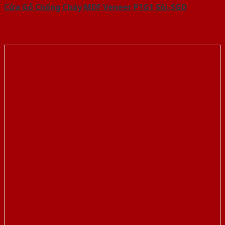
Cửa Gỗ Chống Cháy MDF Veneer P1G1 Sồi-SGD