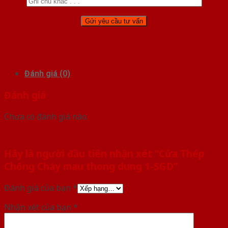
Đánh giá (0)
Đánh giá
Chưa có đánh giá nào.
Hãy là người đầu tiên nhận xét “Cửa Thép
Chống Cháy mau thong dung 1-SGD”
Đánh giá của bạn
*
Nhận xét của bạn
*