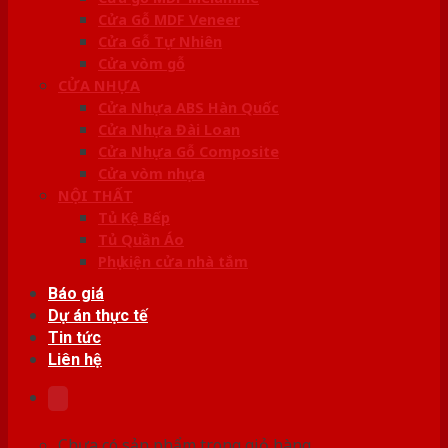
Cửa Gỗ MDF Veneer
Cửa Gỗ Tự Nhiên
Cửa vòm gỗ
CỬA NHỰA
Cửa Nhựa ABS Hàn Quốc
Cửa Nhựa Đài Loan
Cửa Nhựa Gỗ Composite
Cửa vòm nhựa
NỘI THẤT
Tủ Kệ Bếp
Tủ Quần Áo
Phụ kiện cửa nhà tắm
Báo giá
Dự án thực tế
Tin tức
Liên hệ
Chưa có sản phẩm trong giỏ hàng.