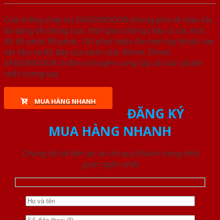
Cửa chống cháy tại SAIGONDOOR phong phú về màu sắc,
đa dạng về chủng loại, thời gian chống cháy có các mức
độ 60 phút, 90 phút, 120 phút hoặc lâu hơn tùy thuộc vào
vật liệu và độ dày của cánh cửa: 45mm, 50mm.
SAIGONDOOR là đơn vị chuyên cung cấp các sản phẩm
chất lượng cao.
MUA HÀNG NHANH
ĐĂNG KÝ
MUA HÀNG NHANH
Chúng tôi sẽ liên lạc lại với quý khách trong thời
gian ngắn nhất