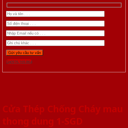
Gọi 0976.169.864
Cửa Thép Chống Cháy mau
thong dung 1-SGD