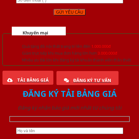
Khuyến mại
Quà tặng đồ nội thất trang trí lên đến
1.000.000đ
Giảm trực tiếp khi mua đơn hàng lớn hơn
3.000.000đ
Nhiều ưu đãi lớn khi đăng ký tài khoản thành viên thân thiết
TẢI BẢNG GIÁ
ĐĂNG KÝ TƯ VẤN
ĐĂNG KÝ TẢI BẢNG GIÁ
Đăng ký nhận báo giá mới nhất từ chúng tôi