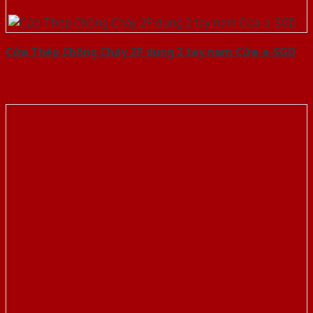
Cửa Thép Chống Cháy 2P dung 2 tay nam Cửa-a-SGD