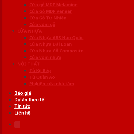
Cửa gỗ MDF Melamine
Cửa Gỗ MDF Veneer
Cửa Gỗ Tự Nhiên
Cửa vòm gỗ
CỬA NHỰA
Cửa Nhựa ABS Hàn Quốc
Cửa Nhựa Đài Loan
Cửa Nhựa Gỗ Composite
Cửa vòm nhựa
NỘI THẤT
Tủ Kệ Bếp
Tủ Quần Áo
Phụ kiện cửa nhà tắm
Báo giá
Dự án thực tế
Tin tức
Liên hệ