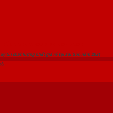
 THỐNG SHOWROOM SAIGONDOOR
uy tín chất lượng nhất giá rẻ tại Sài Gòn năm 2021
gỗ