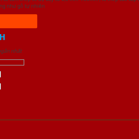
ống như gỗ tự nhiên
H
 ngắn nhất