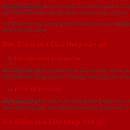
Cửa thép vân gỗ
đang trở thành một lựa chọn phổ biến tro
của thép đã tạo nên một sản phẩm vừa thẩm mỹ, vừa thực
Trong bài viết này, chúng ta sẽ tìm hiểu sâu hơn về
cửa th
công trình xây dựng.
Đặc Điểm của Cửa thép vân gỗ
Vật Liệu Chất Lượng Cao
Cửa thép vân gỗ
được sản xuất từ thép cao cấp, sau đó đư
khó phân biệt với gỗ tự nhiên. Vật liệu thép giúp cửa có k
Thiết Kế Đa Dạng
Cửa thép vân gỗ
có nhiều mẫu mã và thiết kế khác nhau, t
cũng rất phong phú, phù hợp với nhiều phong cách kiến trú
Ưu Điểm của Cửa thép vân gỗ