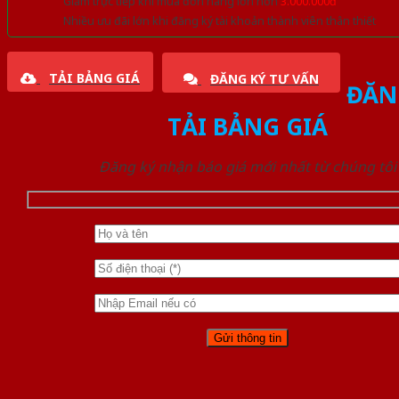
Giảm trực tiếp khi mua đơn hàng lớn hơn
3.000.000đ
Nhiều ưu đãi lớn khi đăng ký tài khoản thành viên thân thiết
TẢI BẢNG GIÁ
ĐĂNG KÝ TƯ VẤN
ĐĂN
TẢI BẢNG GIÁ
Đăng ký nhận báo giá mới nhất từ chúng tôi