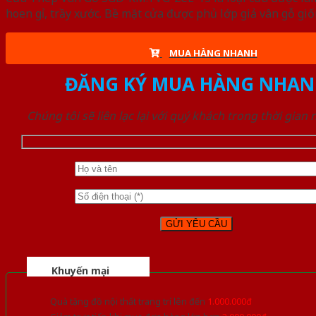
hoen gỉ, trầy xước. Bề mặt cửa được phủ lớp giả vân gỗ gi
MUA HÀNG NHANH
ĐĂNG KÝ MUA HÀNG NHAN
Chúng tôi sẽ liên lạc lại với quý khách trong thời gian
Khuyến mại
Quà tặng đồ nội thất trang trí lên đến
1.000.000đ