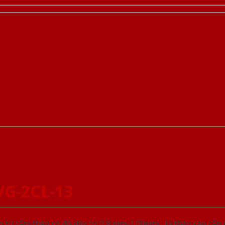
VG-2CL-13
từ tấm thép có độ dày từ 0,8 mm-1.00mm , là thép cao cấp