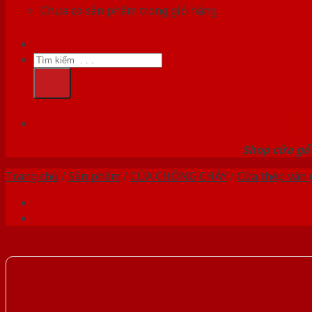
Chưa có sản phẩm trong giỏ hàng.
Tìm
kiếm:
HỆ
Shop cửa gỗ 
Trang chủ
/
Sản phẩm
/
CỬA CHỐNG CHÁY
/
Cửa thép vân 