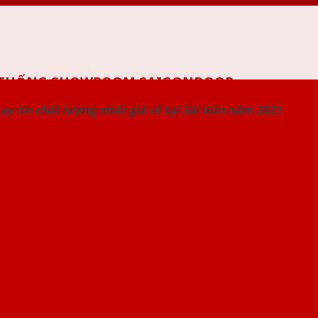
 THỐNG SHOWROOM SAIGONDOOR
uy tín chất lượng nhất giá rẻ tại Sài Gòn năm 2021