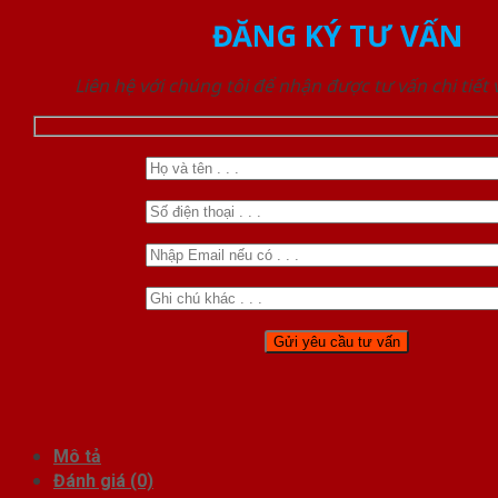
ĐĂNG KÝ TƯ VẤN
Liên hệ với chúng tôi để nhận được tư vấn chi tiết
Mô tả
Đánh giá (0)