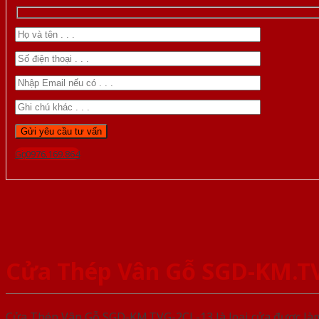
Gọi 0976.169.864
Cửa Thép Vân Gỗ SGD-KM.T
Cửa Thép Vân Gỗ SGD-KM.TVG-2CL-13 là loại cửa được làm 