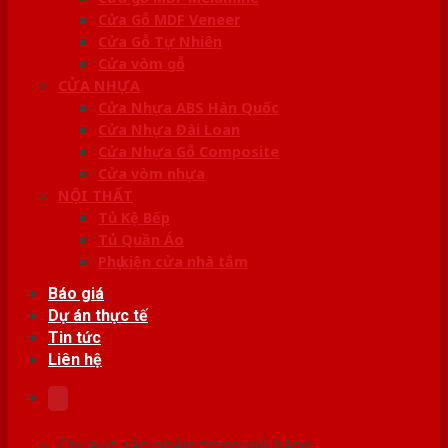
Cửa Gỗ MDF Veneer
Cửa Gỗ Tự Nhiên
Cửa vòm gỗ
CỬA NHỰA
Cửa Nhựa ABS Hàn Quốc
Cửa Nhựa Đài Loan
Cửa Nhựa Gỗ Composite
Cửa vòm nhựa
NỘI THẤT
Tủ Kệ Bếp
Tủ Quần Áo
Phụ kiện cửa nhà tắm
Báo giá
Dự án thực tế
Tin tức
Liên hệ
Chưa có sản phẩm trong giỏ hàng.