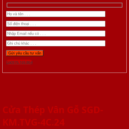
Gọi 0976.169.864
Cửa Thép Vân Gỗ SGD-
KM.TVG-4C.24