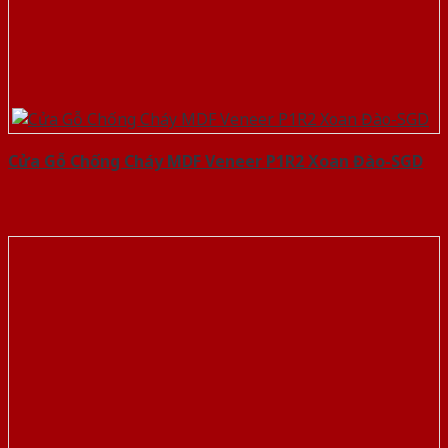
Cửa Gỗ Chống Cháy MDF Veneer P1R2 Xoan Đào-SGD