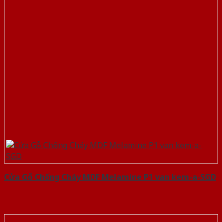
Cửa Gỗ Chống Cháy MDF Melamine P1 van kem-a-SGD