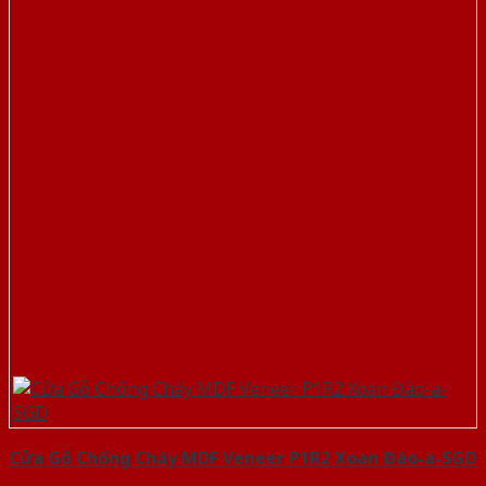
Cửa Gỗ Chống Cháy MDF Veneer P1R2 Xoan Đào-a-SGD