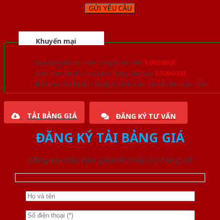
Khuyến mại
Quà tặng đồ nội thất trang trí lên đến
1.000.000đ
Giảm trực tiếp khi mua đơn hàng lớn hơn
3.000.000đ
Nhiều ưu đãi lớn khi đăng ký tài khoản thành viên thân thiết
TẢI BẢNG GIÁ
ĐĂNG KÝ TƯ VẤN
ĐĂNG KÝ TẢI BẢNG GIÁ
Đăng ký nhận báo giá mới nhất từ chúng tôi