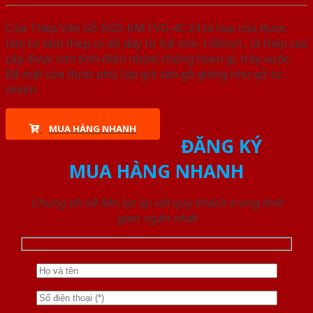
Cửa Thép Vân Gỗ SGD-KM.TVG-4C.24 là loại cửa được
làm từ tấm thép có độ dày từ 0,8 mm-1.00mm , là thép cao
cấp được sơn tĩnh điện nhằm chống hoen gỉ, trầy xước.
Bề mặt cửa được phủ lớp giả vân gỗ giống như gỗ tự
nhiên
MUA HÀNG NHANH
ĐĂNG KÝ
MUA HÀNG NHANH
Chúng tôi sẽ liên lạc lại với quý khách trong thời
gian ngắn nhất