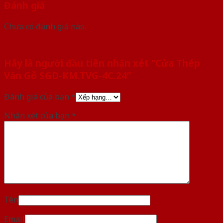
Đánh giá
Chưa có đánh giá nào.
Hãy là người đầu tiên nhận xét “Cửa Thép
Vân Gỗ SGD-KM.TVG-4C.24”
Đánh giá của bạn
*
Nhận xét của bạn
*
Tên
Email