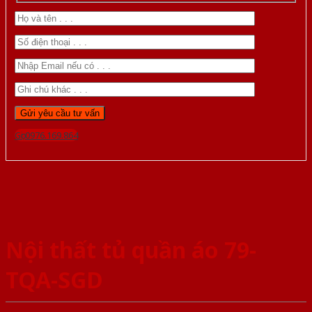
Gọi 0976.169.864
Nội thất tủ quần áo 79-
TQA-SGD