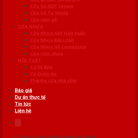
Cửa Gỗ MDF Veneer
Cửa Gỗ Tự Nhiên
Cửa vòm gỗ
CỬA NHỰA
Cửa Nhựa ABS Hàn Quốc
Cửa Nhựa Đài Loan
Cửa Nhựa Gỗ Composite
Cửa vòm nhựa
NỘI THẤT
Tủ Kệ Bếp
Tủ Quần Áo
Phụ kiện cửa nhà tắm
Báo giá
Dự án thực tế
Tin tức
Liên hệ
Chưa có sản phẩm trong giỏ hàng.