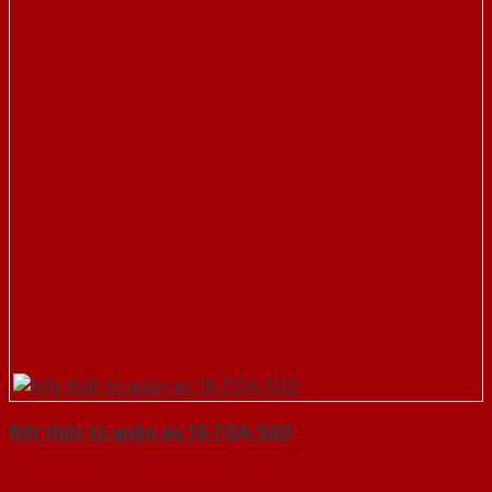
Nội thất tủ quần áo 18-TQA-SGD