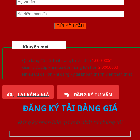
Khuyến mại
Quà tặng đồ nội thất trang trí lên đến
1.000.000đ
Giảm trực tiếp khi mua đơn hàng lớn hơn
3.000.000đ
Nhiều ưu đãi lớn khi đăng ký tài khoản thành viên thân thiết
TẢI BẢNG GIÁ
ĐĂNG KÝ TƯ VẤN
ĐĂNG KÝ TẢI BẢNG GIÁ
Đăng ký nhận báo giá mới nhất từ chúng tôi