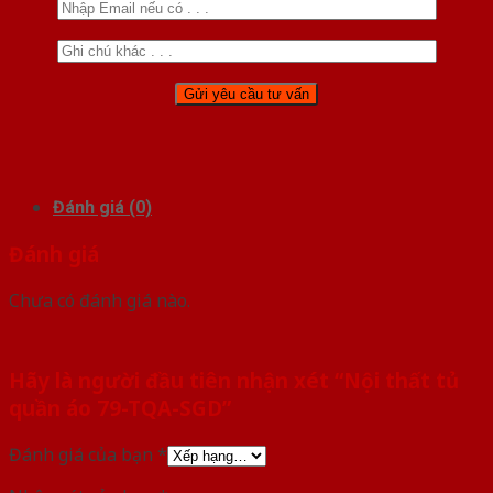
Đánh giá (0)
Đánh giá
Chưa có đánh giá nào.
Hãy là người đầu tiên nhận xét “Nội thất tủ
quần áo 79-TQA-SGD”
Đánh giá của bạn
*