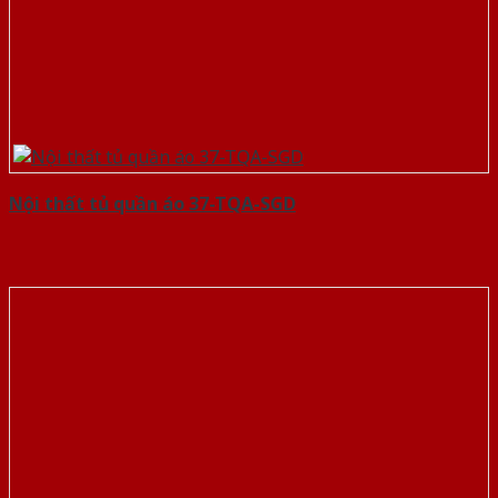
Nội thất tủ quần áo 37-TQA-SGD