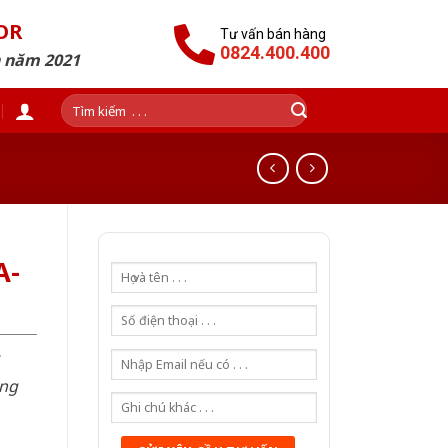
OR
Tư vấn bán hàng
0824.400.400
n năm 2021
Tìm
kiếm:
A-
òng