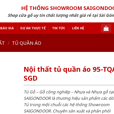
HỆ THỐNG SHOWROOM SAIGONDO
Shop cửa gỗ uy tín chất lượng nhất giá rẻ tại Sài Gò
BÁO GIÁ
DỰ ÁN THỰC TẾ
TIN TỨC
LIÊN HỆ
ẤT
/
TỦ QUẦN ÁO
Nội thất tủ quần áo 95-TQ
SGD
Tủ Gỗ – Gỗ công nghiêp – Nhựa và Nhựa gỗ tại
SAIGONDOOR là thương hiệu sản phẩm các d
Tủ trong một chuỗi các hệ thống Showroom
SAIGONDOOR. Chuyên sản xuất và phân phối