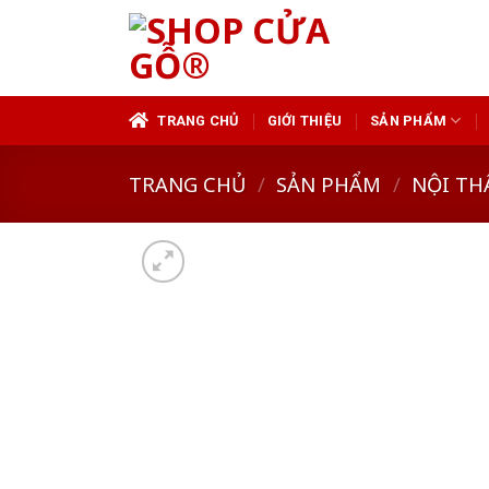
Skip
to
content
TRANG CHỦ
GIỚI THIỆU
SẢN PHẨM
TRANG CHỦ
/
SẢN PHẨM
/
NỘI TH