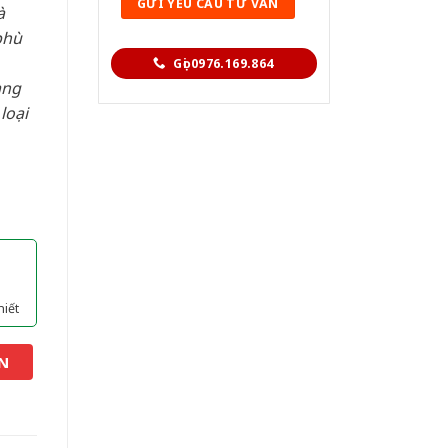
à
phù
Gọi 0976.169.864
àng
loại
hiết
N