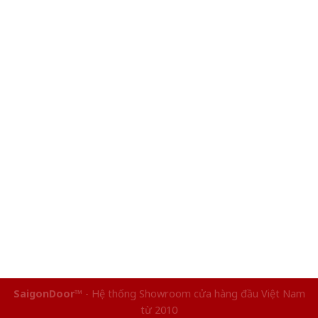
SaigonDoor™
- Hệ thống Showroom cửa hàng đầu Việt Nam
từ 2010