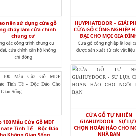
sao nên sử dụng cửa gỗ
HUYPHATDOOR – GIẢI P
ng cháy làm cửa chính
CỬA GỖ CÔNG NGHIỆP H
chung cư
ĐẠI CHO MỌI GIA ĐÌN
ng các công trình chung cư
Cửa gỗ công nghiệp là loại 
 đại, cửa chính căn hộ không
được sản xuất từ các vật liệu
chỉ đóng
CỬA GỖ TỰ NHIÊN
GIAHUYDOOR – SỰ LỰ
p 100 Mẫu Cửa Gỗ MDF
CHỌN HOÀN HẢO CHO N
nate Tinh Tế – Độc Đáo
NHÀ BẠN
ho Không Gian Sống