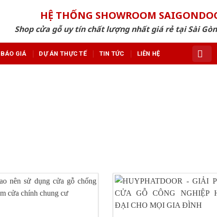
HỆ THỐNG SHOWROOM SAIGONDO
Shop cửa gỗ uy tín chất lượng nhất giá rẻ tại Sài Gò
BÁO GIÁ
DỰ ÁN THỰC TẾ
TIN TỨC
LIÊN HỆ
AG ARCHIVES:
CỬA GỖ CAO CÂ