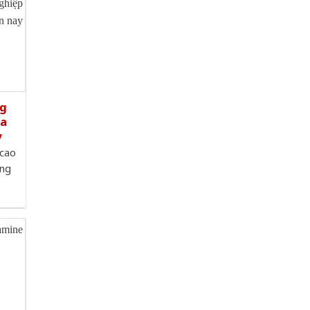
ng
ưa
y
 cao
ộng