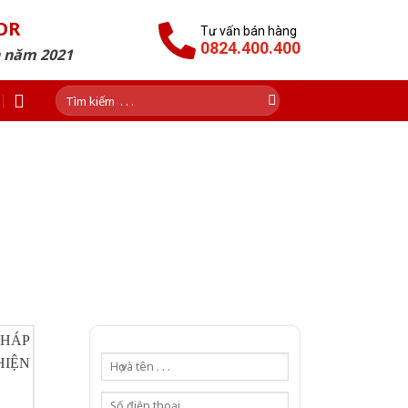
OR
Tư vấn bán hàng
0824.400.400
n năm 2021
Tìm
kiếm:
́P