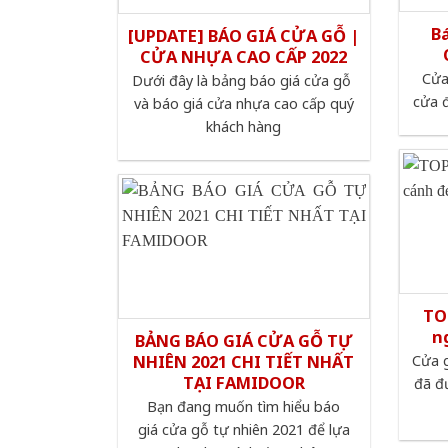
B
[UPDATE] BÁO GIÁ CỬA GỖ |
CỬA NHỰA CAO CẤP 2022
Cửa
Dưới đây là bảng báo giá cửa gỗ
cửa đ
và báo giá cửa nhựa cao cấp quý
khách hàng
TO
n
BẢNG BÁO GIÁ CỬA GỖ TỰ
NHIÊN 2021 CHI TIẾT NHẤT
Cửa g
TẠI FAMIDOOR
đã đ
Bạn đang muốn tìm hiểu báo
giá cửa gỗ tự nhiên 2021 để lựa