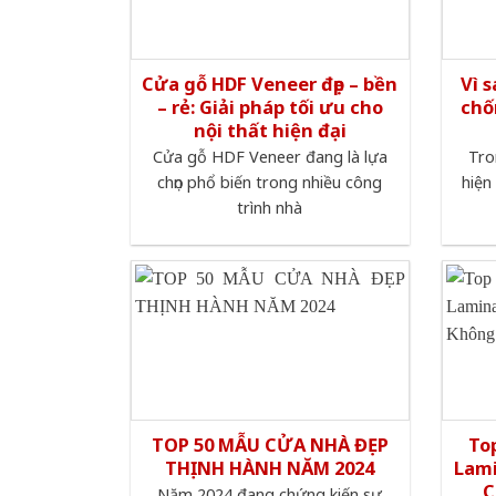
Cửa gỗ HDF Veneer đẹp – bền
Vì 
– rẻ: Giải pháp tối ưu cho
chố
nội thất hiện đại
Cửa gỗ HDF Veneer đang là lựa
Tro
chọn phổ biến trong nhiều công
hiện
trình nhà
TOP 50 MẪU CỬA NHÀ ĐẸP
To
THỊNH HÀNH NĂM 2024
Lami
C
Năm 2024 đang chứng kiến sự