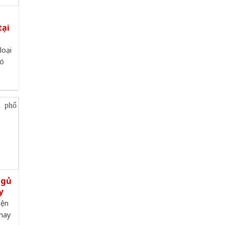
tại
loại
có
ngủ
y
iện
 nay