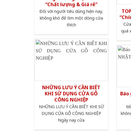
“Chất lượng & Giá rẻ”
TOP
Đối với người tiêu dùng hiện nay,
“Chí
không khó để tìm một dòng cửa
Cửa
thích
quá x
NHỮNG LƯU Ý CẦN BIẾT
KHI SỬ DỤNG CỬA GỖ
Báo 
CÔNG NGHIỆP
NHỮNG LƯU Ý CẦN BIẾT KHI SỬ
Mỗ
DỤNG CỬA GỖ CÔNG NGHIỆP
không
Ngày nay cửa