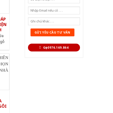
HÁP
IỆN
H
cửa
 gỗ
Gọi 0976.169.864
A
GÔI