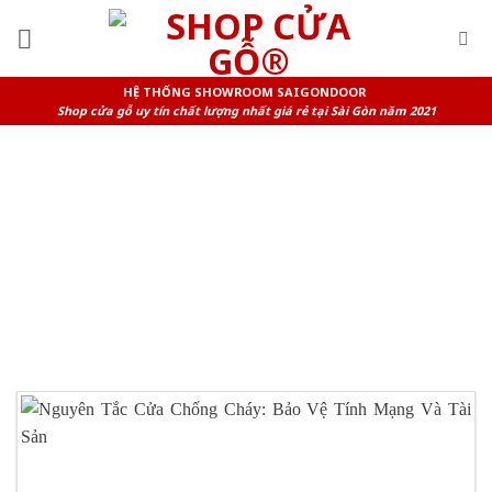
Skip
to
content
HỆ THỐNG SHOWROOM SAIGONDOOR
Shop cửa gỗ uy tín chất lượng nhất giá rẻ tại Sài Gòn năm 2021
TAG ARCHIVES:
CỬA GỖ NGĂN
CHÁY CỬA THÉP CHỐNG CHÁY