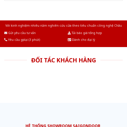
Với kinh nghiệm nhiêu năm nghiên cứu cửa theo tiêu chuẩn công nghệ Châu
Âu.Chúng tôi tự tin là nhà sản xuất & cung cấp hàng đầu tại Việt Nam!
Gửi yêu cầu tư vấn
Tải báo giá tổng hợp
Yêu cầu gọi lại (3 phút)
Dành cho đại lý
ĐỐI TÁC KHÁCH HÀNG
HỆ THỐNG SHOWROOM SAIGONDOOR