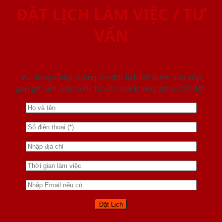
ĐẶT LỊCH LÀM VIỆC / TƯ
VẤN
Vui lòng nhập thông tin đặt lịch để được sắp xếp
gặp gỡ làm việc hoăc tư vấn mà không phải chờ đợi.