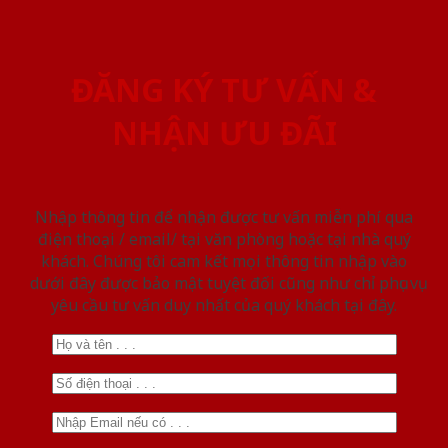
ĐĂNG KÝ TƯ VẤN &
NHẬN ƯU ĐÃI
Nhập thông tin để nhận được tư vấn miễn phí qua
điện thoại / email/ tại văn phòng hoặc tại nhà quý
khách. Chúng tôi cam kết mọi thông tin nhập vào
dưới đây được bảo mật tuyệt đối cũng như chỉ phục vụ
yêu cầu tư vấn duy nhất của quý khách tại đây.