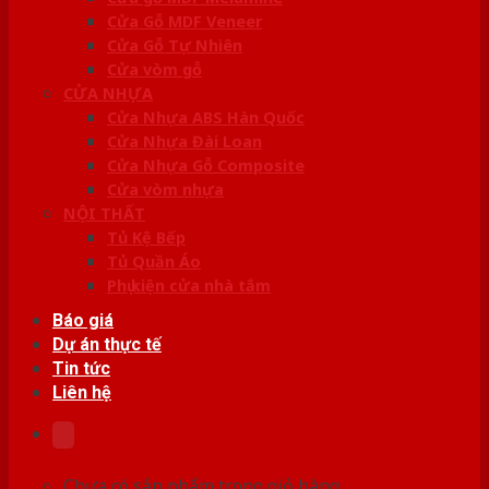
Cửa Gỗ MDF Veneer
Cửa Gỗ Tự Nhiên
Cửa vòm gỗ
CỬA NHỰA
Cửa Nhựa ABS Hàn Quốc
Cửa Nhựa Đài Loan
Cửa Nhựa Gỗ Composite
Cửa vòm nhựa
NỘI THẤT
Tủ Kệ Bếp
Tủ Quần Áo
Phụ kiện cửa nhà tắm
Báo giá
Dự án thực tế
Tin tức
Liên hệ
Chưa có sản phẩm trong giỏ hàng.