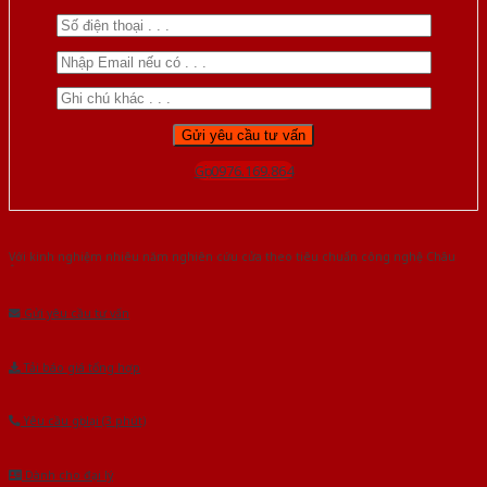
Gọi 0976.169.864
Với kinh nghiệm nhiêu năm nghiên cứu cửa theo tiêu chuẩn công nghệ Châu
Âu.Chúng tôi tự tin là nhà sản xuất & cung cấp hàng đầu tại Việt Nam!
Gửi yêu cầu tư vấn
Tải báo giá tổng hợp
Yêu cầu gọi lại (3 phút)
Dành cho đại lý