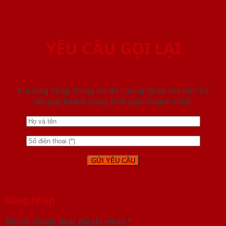
YÊU CẦU GỌI LẠI
Vui lòng nhập thông tin để chúng tôi có thể liên hệ
với quý khách trong thời gian nhanh nhất.
Đăng nhập
Tên tài khoản hoặc địa chỉ email
*