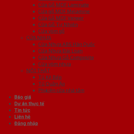
Cửa Gỗ MDF Laminate
Cửa gỗ MDF Melamine
Cửa Gỗ MDF Veneer
Cửa Gỗ Tự Nhiên
Cửa vòm gỗ
CỬA NHỰA
Cửa Nhựa ABS Hàn Quốc
Cửa Nhựa Đài Loan
Cửa Nhựa Gỗ Composite
Cửa vòm nhựa
NỘI THẤT
Tủ Kệ Bếp
Tủ Quần Áo
Phụ kiện cửa nhà tắm
Báo giá
Dự án thực tế
Tin tức
Liên hệ
Đăng nhập