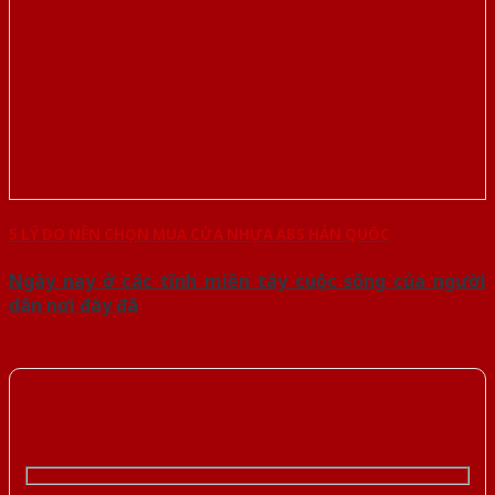
5 LÝ DO NÊN CHỌN MUA CỬA NHỰA ABS HÀN QUỐC
Ngày nay ở các tĩnh miền tây cuộc sống của người
dân nơi đây đã