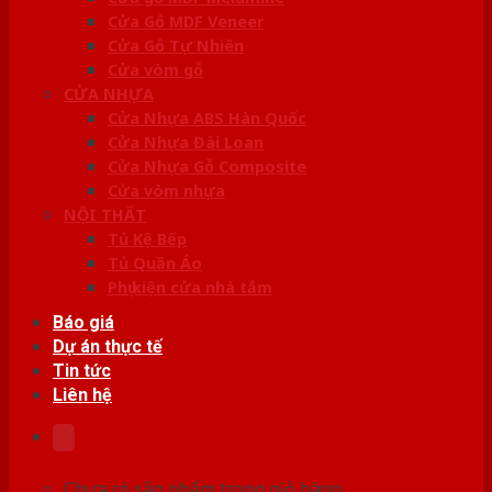
Cửa Gỗ MDF Veneer
Cửa Gỗ Tự Nhiên
Cửa vòm gỗ
CỬA NHỰA
Cửa Nhựa ABS Hàn Quốc
Cửa Nhựa Đài Loan
Cửa Nhựa Gỗ Composite
Cửa vòm nhựa
NỘI THẤT
Tủ Kệ Bếp
Tủ Quần Áo
Phụ kiện cửa nhà tắm
Báo giá
Dự án thực tế
Tin tức
Liên hệ
Chưa có sản phẩm trong giỏ hàng.