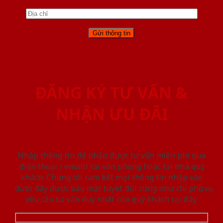
ĐĂNG KÝ TƯ VẤN &
NHẬN ƯU ĐÃI
Nhập thông tin để nhận được tư vấn miễn phí qua
điện thoại / email/ tại văn phòng hoặc tại nhà quý
khách. Chúng tôi cam kết mọi thông tin nhập vào
dưới đây được bảo mật tuyệt đối cũng như chỉ phục vụ
yêu cầu tư vấn duy nhất của quý khách tại đây.