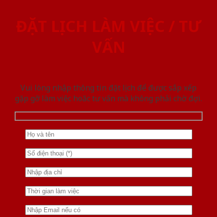
ĐẶT LỊCH LÀM VIỆC / TƯ
VẤN
Vui lòng nhập thông tin đặt lịch để được sắp xếp
gặp gỡ làm việc hoăc tư vấn mà không phải chờ đợi.