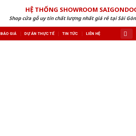
HỆ THỐNG SHOWROOM SAIGONDO
Shop cửa gỗ uy tín chất lượng nhất giá rẻ tại Sài Gò
BÁO GIÁ
DỰ ÁN THỰC TẾ
TIN TỨC
LIÊN HỆ
TAG ARCHIVES:
CỬA NHỰA W