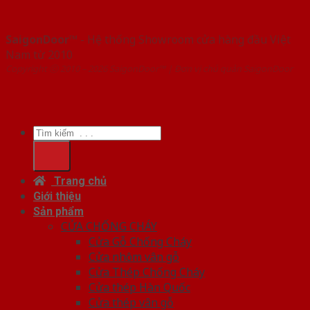
SaigonDoor™
- Hệ thống Showroom cửa hàng đầu Việt
Nam từ 2010
Copyright ⓒ 2010 – 2026 SaigonDoor™ | Đơn vị chủ quản SaigonDoor
Tìm
kiếm:
Trang chủ
Giới thiệu
Sản phẩm
CỬA CHỐNG CHÁY
Cửa Gỗ Chống Cháy
Cửa nhôm vân gỗ
Cửa Thép Chống Cháy
Cửa thép Hàn Quốc
Cửa thép vân gỗ