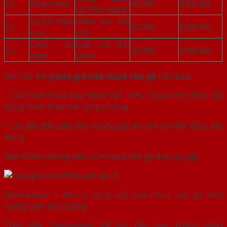
10
Ống nhòm
40.000
VNĐ/Bộ
sát bên ngoài
Cục hít chặn
Chặn khi mở
11
40.000
VNĐ/Bộ
cửa
cửa
Chốt an
Xuất xứ Đài
12
70.000
VNĐ/Bộ
toàn
Loan
Ghi chú bảng
báo giá cửa nhựa vân gỗ
như sau:
– Giá trên chưa bao gồm VAT 10%, chưa tính công lắp
dựng hoàn thiện tại công trường
– Ưu đãi đặc biệt cho những dự án lớn và nhà thầu xây
dựng
Xem thêm những mẫu cửa nhựa vân gỗ đẹp
tại đây.
Giahuydoor – đơn vị cung cấp cửa nhựa vân gỗ chất
lượng trên thị trường
Trên đây,
Giahuydoor
đã gửi đến quý khách hàng