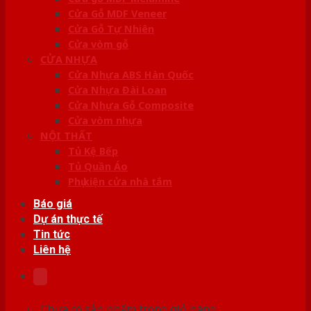
Cửa Gỗ MDF Veneer
Cửa Gỗ Tự Nhiên
Cửa vòm gỗ
CỬA NHỰA
Cửa Nhựa ABS Hàn Quốc
Cửa Nhựa Đài Loan
Cửa Nhựa Gỗ Composite
Cửa vòm nhựa
NỘI THẤT
Tủ Kệ Bếp
Tủ Quần Áo
Phụ kiện cửa nhà tắm
Báo giá
Dự án thực tế
Tin tức
Liên hệ
Chưa có sản phẩm trong giỏ hàng.