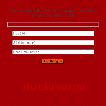
Nhập thông tin để nhận được báo giá mới nhât đầy
đủ nhất và chi tiết nhất.
YÊU CẦU GỌI LẠI