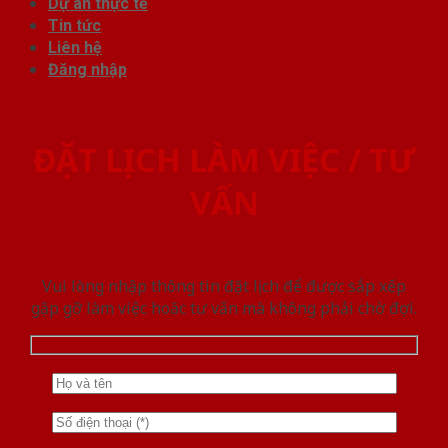
Dự án thực tế
Tin tức
Liên hệ
Đăng nhập
ĐẶT LỊCH LÀM VIỆC / TƯ
VẤN
Vui lòng nhập thông tin đặt lịch để được sắp xếp
gặp gỡ làm việc hoăc tư vấn mà không phải chờ đợi.