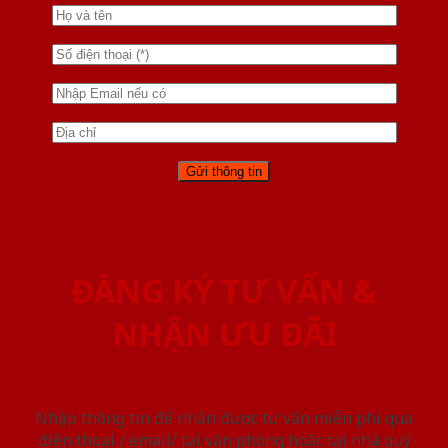
ĐĂNG KÝ TƯ VẤN &
NHẬN ƯU ĐÃI
Nhập thông tin để nhận được tư vấn miễn phí qua
điện thoại / email/ tại văn phòng hoặc tại nhà quý