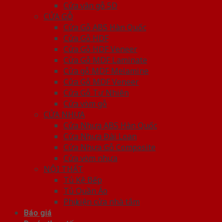
Cửa vân gỗ 5D
CỬA GỖ
Cửa Gỗ ABS Hàn Quốc
Cửa Gỗ HDF
Cửa Gỗ HDF Veneer
Cửa Gỗ MDF Laminate
Cửa gỗ MDF Melamine
Cửa Gỗ MDF Veneer
Cửa Gỗ Tự Nhiên
Cửa vòm gỗ
CỬA NHỰA
Cửa Nhựa ABS Hàn Quốc
Cửa Nhựa Đài Loan
Cửa Nhựa Gỗ Composite
Cửa vòm nhựa
NỘI THẤT
Tủ Kệ Bếp
Tủ Quần Áo
Phụ kiện cửa nhà tắm
Báo giá