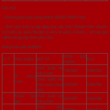
Ghi chú:
– Khung bao xốp cộng thêm 200.00 VNĐ/1 bộ.
– Đơn giá trên là áp dụng cho các kiểu Model tiêu chuẩn.
Còn với các kiểu Model có làm lá sách, ô kính,… sẽ báo giá
cụ thể riêng tùy theo yêu cầu.
Bảng báo giá phụ kiện:
ĐƠN GIÁ
STT
PHỤ KIỆN
MÔ TẢ
ĐVT
(VNĐ)
Inox xuất xứ
140.000
VNĐ/Bộ
Đài Loan
Ổ khóa
1
Inox xuất xứ
tròn
Đài Loan (loại
220.000
VNĐ/Bộ
tốt)
Khóa tay
Inox xuất xứ
2
450.000
VNĐ/Bộ
gạt
Đài Loan
Inox dày
20.000
VNĐ/Cái