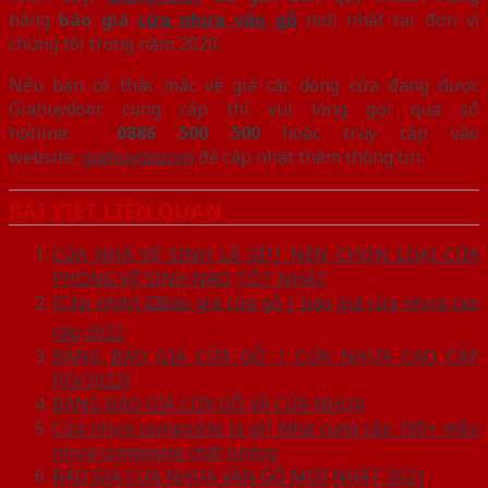
bảng
báo giá
cửa nhựa vân gỗ
mới nhất tại đơn vị
chúng tôi trong năm 2020.
Nếu bạn có thắc mắc về giá các dòng cửa đang được
Giahuydoor cung cấp thì vui lòng gọi qua số
hotline:
0886 500 500
hoặc truy cập vào
website:
giahuydoor.vn
để cập nhật thêm thông tin.
BÀI VIẾT LIÊN QUAN
CỬA NHÀ VỆ SINH LÀ GÌ?| NÊN CHỌN LOẠI CỬA
PHÒNG VỆ SINH NÀO TỐT NHẤT
[Cập nhật] ☑️Báo giá cửa gỗ | báo giá cửa nhựa cao
cấp 2022
BẢNG BÁO GIÁ CỬA GỖ | CỬA NHỰA CAO CẤP
[03/2022]
BẢNG BÁO GIÁ CỬA GỖ VÀ CỬA NHỰA
Cửa nhựa composite là gì? Nhà cung cấp 100+ mẫu
nhựa composite chất lượng
BÁO GIÁ CỬA NHỰA VÂN GỖ MỚI NHẤT 2021