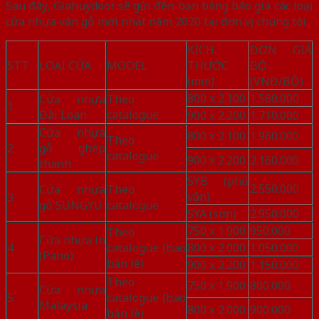
Sau đây, Giahuydoor sẽ gửi đến bạn bảng báo giá các loại
cửa nhựa vân gỗ mới nhất năm 2020 tại đơn vị chúng tôi.
KÍCH
ĐƠN GIÁ
STT
LOẠI CỬA
MODEL
THƯỚC
BỘ
(mm)
(VNĐ/BỘ)
800 x 2.100
1.560.000
Cửa nhựa
Theo
1
Đài Loan
catalogue
900 x 2.200
1.710.000
Cửa nhựa
800 x 2.100
1.960.000
Theo
2
gỗ ghép
catalogue
900 x 2.200
2.160.000
thanh
SYB (phủ
2.550.000
Cửa nhựa
Theo
vân)
3
gỗ SUNGYU
catalogue
SYA (sơn)
2.950.000
750 x 1.900
950.000
Theo
Cửa nhựa in
4
catalogue (bao
800 x 2.000
1.050.000
(Pano)
bản lề)
900 x 2.200
1.150.000
Theo
750 x 1.900
800.000
Cửa nhựa
5
catalogue (bao
Malaysia
800 x 2.000
900.000
bản lề)