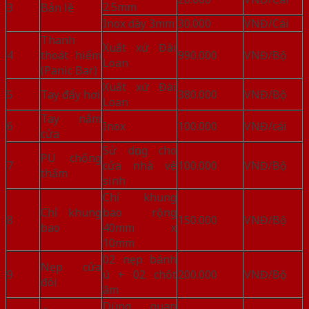
2.5mm
3
Bản lề
Inox dày 3mm
30.000
VNĐ/Cái
Thanh
Xuất xứ Đài
4
thoát hiểm
990.000
VNĐ/Bộ
Loan
(Panic Bar)
Xuất xứ Đài
5
Tay đẩy hơi
380.000
VNĐ/Bộ
Loan
Tay nắm
6
Inox
100.000
VNĐ/cái
cửa
Sử dụng cho
PU chống
7
cửa nhà vệ
100.000
VNĐ/Bộ
thấm
sinh
Chỉ khung
Chỉ khung
bao rộng
8
150.000
VNĐ/Bộ
bao
40mm x
10mm
02 nẹp bánh
Nẹp cửa
9
ú + 02 chốt
200.000
VNĐ/Bộ
đôi
âm
Dùng quan