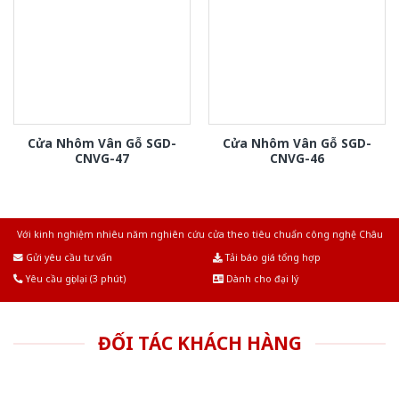
Cửa Nhôm Vân Gỗ SGD-
Cửa Nhôm Vân Gỗ SGD-
CNVG-47
CNVG-46
Với kinh nghiệm nhiêu năm nghiên cứu cửa theo tiêu chuẩn công nghệ Châu
Âu.Chúng tôi tự tin là nhà sản xuất & cung cấp hàng đầu tại Việt Nam!
Gửi yêu cầu tư vấn
Tải báo giá tổng hợp
Yêu cầu gọi lại (3 phút)
Dành cho đại lý
ĐỐI TÁC KHÁCH HÀNG