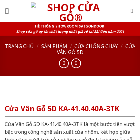
Skip
to
content
HỆ THỐNG SHOWROOM SAIGONDOOR
Shop cửa gỗ uy tín chất lượng nhất giá rẻ tại Sài Gòn năm 2021
TRANG CHỦ
/
SẢN PHẨM
/
CỬA CHỐNG CHÁY
/
CỬA
VÂN GỖ 5D
Cửa Vân Gỗ 5D KA-41.40.40A-3TK
Cửa Vân Gỗ 5D KA-41.40.40A-3TK là một bước tiến vượt
bậc trong công nghệ sản xuất cửa nhôm, kết hợp giữa
tính năng vượt trội của nhôm và vẻ đẹp tự nhiên của gỗ.