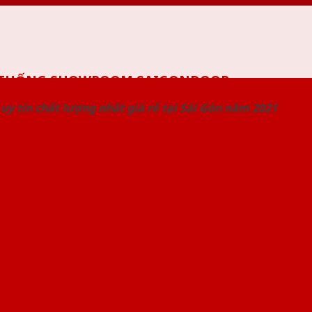
 THỐNG SHOWROOM SAIGONDOOR
uy tín chất lượng nhất giá rẻ tại Sài Gòn năm 2021