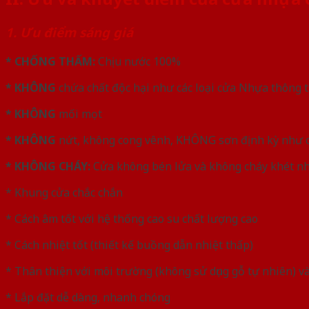
1. Ưu điểm sáng giá
* CHỐNG THẤM:
Chịu nước 100%
* KHÔNG
chứa chất độc hại như các loại cửa Nhựa thông
* KHÔNG
mối mọt
* KHÔNG
nứt, không cong vênh, KHÔNG sơn định kỳ như c
* KHÔNG CHÁY:
Cửa không bén lửa và không cháy khét nh
* Khung cửa chắc chắn
* Cách âm tốt với hệ thống cao su chất lượng cao
* Cách nhiệt tốt (thiết kế buồng dẫn nhiệt thấp)
* Thân thiện với môi trường (không sử dụng gỗ tự nhiên) và
* Lắp đặt dễ dàng, nhanh chóng