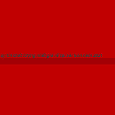
 THỐNG SHOWROOM SAIGONDOOR
uy tín chất lượng nhất giá rẻ tại Sài Gòn năm 2021
 mới cập nhật 2022