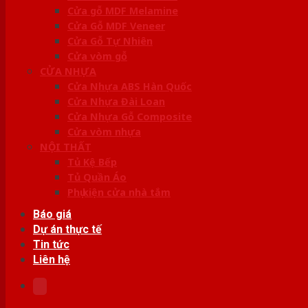
Cửa gỗ MDF Melamine
Cửa Gỗ MDF Veneer
Cửa Gỗ Tự Nhiên
Cửa vòm gỗ
CỬA NHỰA
Cửa Nhựa ABS Hàn Quốc
Cửa Nhựa Đài Loan
Cửa Nhựa Gỗ Composite
Cửa vòm nhựa
NỘI THẤT
Tủ Kệ Bếp
Tủ Quần Áo
Phụ kiện cửa nhà tắm
Báo giá
Dự án thực tế
Tin tức
Liên hệ