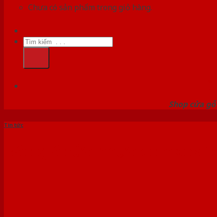
Chưa có sản phẩm trong giỏ hàng.
Tìm
kiếm:
HỆ
Shop cửa gỗ 
Tin tức
Báo giá cửa nhựa composite