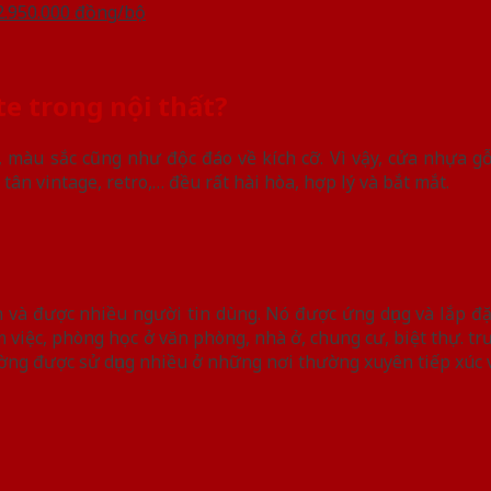
2.950.000 đồng/bộ
e trong nội thất?
 màu sắc cũng như độc đáo về kích cỡ. Vì vậy, cửa nhựa g
ân vintage, retro,… đều rất hài hòa, hợp lý và bắt mắt.
 và được nhiều người tin dùng. Nó được ứng dụng và lắp đặt
m việc, phòng học ở văn phòng, nhà ở, chung cư, biệt thự. tr
ường được sử dụng nhiều ở những nơi thường xuyên tiếp xúc 