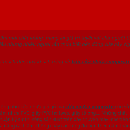
m mới chất lượng, mang lại giá trị tuyệt vời cho người t
 lâu nhưng nhiều người vẫn chưa biết đến dòng cửa này. N
 hữu ích đến quý khách hàng về
báo cửa nhựa composit
 giống như cửa nhựa giả gỗ mà
cửa nhựa composite
còn sử
tấm nhựa PVC, giấy PVC hollows, giấy tổ ong,… Những chất 
huật, kỹ sư thi công sản xuất trên dây chuyền máy móc tiên 
hả năng cách âm, chống cháy cao cùng độ bền theo năm thán