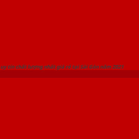
 THỐNG SHOWROOM SAIGONDOOR
uy tín chất lượng nhất giá rẻ tại Sài Gòn năm 2021