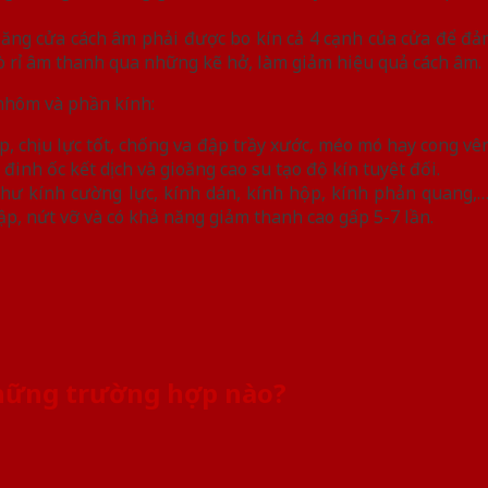
 Gioăng cửa cách âm phải được bo kín cả 4 cạnh của cửa để 
 rò rỉ âm thanh qua những kẽ hở, làm giảm hiệu quả cách âm.
nhôm và phần kính:
chịu lực tốt, chống va đập trầy xước, méo mó hay cong vên
inh ốc kết dịch và gioăng cao su tạo độ kín tuyệt đối.
hư kính cường lực, kính dán, kính hộp, kính phản quang,…
ập, nứt vỡ và có khả năng giảm thanh cao gấp 5-7 lần.
những trường hợp nào?