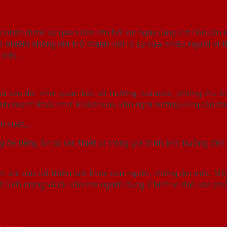
ày nhận được sự quan tâm lớn bởi nó ngày càng trở nên cần 
 ô nhiễm không khí trở thành nỗi lo sợ của nhiều người vì 
 việc,…
à kéo dài như: quán bar, vũ trường, karaoke, phòng thu 
nh doanh khác như: khách sạn, khu nghỉ dưỡng cũng cần đảm
n xuất,…
để tiếng ồn từ các thiết bị trong gia đình ảnh hưởng đến s
h âm còn cải thiện sức khỏe con người, chống ẩm mốc. Một
ệ tính mạng và tài sản cho người dùng. Chính vì thế, sản p