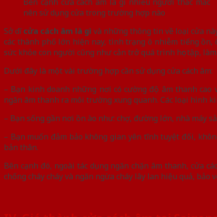
Bên cạnh cửa cách âm là gì nhiều người thắc mắc
nên sử dụng cửa trong trường hợp nào
Sở dĩ
cửa cách âm là gì
và những thông tin về loại cửa n
các thành phố lớn hiện nay, tình trạng ô nhiễm tiếng ồn,
sức khỏe con người cũng như cản trở quá trình học tập, làm
Dưới đây là một vài trường hợp cần sử dụng cửa cách âm:
– Bạn kinh doanh những nơi có cường độ âm thanh cao v
ngăn âm thanh ra môi trường xung quanh. Các loại hình ki
– Bạn sống gần nơi ồn ào như: chợ, đường lớn, nhà máy sả
– Bạn muốn đảm bảo không gian yên tĩnh tuyệt đối, không 
bản thân.
Bên cạnh đó, ngoài tác dụng ngăn chặn âm thanh, cửa các
chống cháy cháy và ngăn ngừa cháy lây lan hiệu quả, bảo v