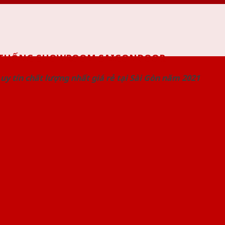
 THỐNG SHOWROOM SAIGONDOOR
uy tín chất lượng nhất giá rẻ tại Sài Gòn năm 2021