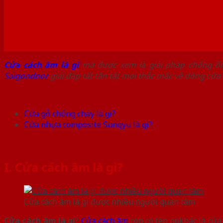
Cửa cách âm là gì
mà được xem là giải pháp chống ồn
Saigondoor
giải đáp tất tần tật mọi thắc mắc về dòng cửa
Cửa gỗ chống cháy là gì?
Cửa nhựa composite Sungyu là gì?
I. Cửa cách âm là gì?
Cửa cách âm là gì được nhiều người quan tâm
Cửa cách âm là gì
?
Cửa cách âm
còn có tên gọi khác là cử