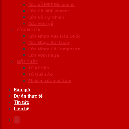
Cửa gỗ MDF Melamine
Cửa Gỗ MDF Veneer
Cửa Gỗ Tự Nhiên
Cửa vòm gỗ
CỬA NHỰA
Cửa Nhựa ABS Hàn Quốc
Cửa Nhựa Đài Loan
Cửa Nhựa Gỗ Composite
Cửa vòm nhựa
NỘI THẤT
Tủ Kệ Bếp
Tủ Quần Áo
Phụ kiện cửa nhà tắm
Báo giá
Dự án thực tế
Tin tức
Liên hệ