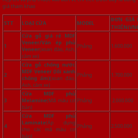
giá tham khao
ĐƠN GIÁ 
STT
LOẠI CỬA
MODEL
THIỆN
(VN
Cửa gỗ giá rẻ MDF
Veneer/Ván ép phủ
1
Phẳng
1.600.000
Veneer
(xoan đào, Ash,
căm xe)
Cửa gỗ chống nước
MDF Veneer (lõi xanh
2
Phẳng
1.700.000
chống ẩm)
(xoan đào,
Ash, căm xe)
Cửa MDF phủ
3
Melamine
(Mã màu cơ
Phẳng
2.000.000
bản)
Cửa MDF phủ
Laminate
(Áp dụng
4
Phẳng
2.500.000
cho các mã màu cơ
bản)