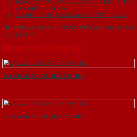
TỔNG HỢP CÁC MẪU CỬA GỖ CÔNG NGHIỆP PHỔ
BIẾN NHẤT HIỆN NAY
BÁO GIÁ CỬA GỖ PHÒNG NGỦ CHI TIẾT [11/2021]
This entry was posted in
Tin tức
and tagged
Cửa gỗ công
nghiệp giá rẻ
.
Khuyến mại hôm nay
Cửa Vân Gỗ 5D KAT-41.52.52A-4TK
Cửa Vân Gỗ 5D KAT-41.51.51A-3TK