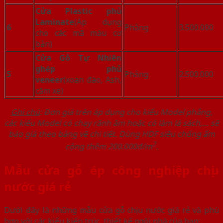
Cửa Plastic phủ
Laminate
(Áp dụng
6
Phẳng
3.500.000
cho các mã màu cơ
bản)
Cửa Gỗ Tự Nhiên
ghép phủ
5
Phẳng
2.500.000
veneer
(xoan đào, Ash,
căm xe)
Ghi chú
: Đơn giá trên áp dụng cho kiểu Model phẳng,
các kiểu Model có chạy rãnh âm hoặc có làm lá sách,… sẽ
báo giá theo bảng vẽ chi tiết. Dùng HDF siêu chống ẩm
2
cộng thêm 200.000đ/m
.
Mẫu cửa gỗ ép công nghiệp chịu
nước giá rẻ
Dưới đây là những mẫu cửa gỗ chịu nước giá rẻ và phù
hợp với các kiểu kiến trúc, thiết kế ngôi nhà của bạn: