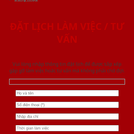
ĐẶT LỊCH LÀM VIỆC / TƯ
VẤN
Vui lòng nhập thông tin đặt lịch để được sắp xếp
gặp gỡ làm việc hoăc tư vấn mà không phải chờ đợi.