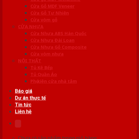
Cửa Gỗ MDF Veneer
Cửa Gỗ Tự Nhiên
Cửa vòm gỗ
CỬA NHỰA
Cửa Nhựa ABS Hàn Quốc
Cửa Nhựa Đài Loan
Cửa Nhựa Gỗ Composite
Cửa vòm nhựa
NỘI THẤT
Tủ Kệ Bếp
Tủ Quần Áo
Phụ kiện cửa nhà tắm
Báo giá
Dự án thực tế
Tin tức
Liên hệ
Chưa có sản phẩm trong giỏ hàng.