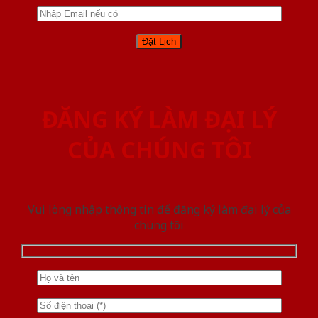
ĐĂNG KÝ LÀM ĐẠI LÝ
CỦA CHÚNG TÔI
Vui lòng nhập thông tin để đăng ký làm đại lý của
chúng tôi