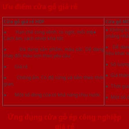
Ưu điểm cửa gỗ giá rẻ
Cửa gỗ giá rẻ HDF
Cửa gỗ MD
● Không bị
● Hạn chế cong vênh, co ngót, mối mọt.●
phẳng nhẵ
Cách âm, cách nhiệt khá tốt.
● Dễ dàng
● Đa dạng sản phẩm, màu sắc. Dễ dàng
liệu khác 
thay đổi màu sơn theo yêu cầu.
● Số lượng
● Giá rẻ.
● Giá thàn
● Chống ẩm. Có độ cứng và bền theo thời
gian.
● Thời gia
● Một số dòng cửa có khả năng chịu nước.
● Một số d
Ứng dụng cửa gỗ ép công nghiệp
giá rẻ