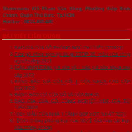
Showroom: 615 Phạm Văn Đồng, Phường Hiệp Bình
Chánh, Quận Thủ Đức, Tp.HCM
Hotline :
0824.400.400
BÀI VIẾT LIÊN QUAN
BÁO GIÁ CỬA GỖ PHÒNG NGỦ CHI TIẾT [7/2021]
Cửa gỗ công nghiệp là gì ?.TOP 20 mẫu cửa công
nghiệp đẹp 2021
[Cập nhật] ☑️Báo giá cửa gỗ | báo giá cửa nhựa cao
cấp 2022
BẢNG BÁO GIÁ CỬA GỖ | CỬA NHỰA CAO CẤP
[03/2022]
BẢNG BÁO GIÁ CỬA GỖ VÀ CỬA NHỰA
BÁO GIÁ CỬA GỖ CÔNG NGHIỆP HDF GIÁ TỪ
1.850.000đ
100+ MẪU CỬA NHÀ 1 CÁNH ĐẸP HOT NHẤT 2021
【Cửa thông phòng loại nào tốt?】Giá bán các loại
cửa thông phòng