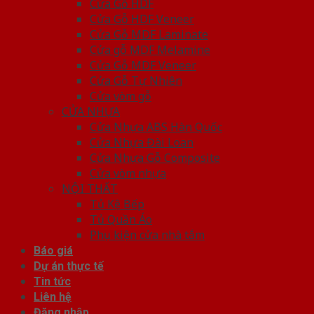
Cửa Gỗ HDF
Cửa Gỗ HDF Veneer
Cửa Gỗ MDF Laminate
Cửa gỗ MDF Melamine
Cửa Gỗ MDF Veneer
Cửa Gỗ Tự Nhiên
Cửa vòm gỗ
CỬA NHỰA
Cửa Nhựa ABS Hàn Quốc
Cửa Nhựa Đài Loan
Cửa Nhựa Gỗ Composite
Cửa vòm nhựa
NỘI THẤT
Tủ Kệ Bếp
Tủ Quần Áo
Phụ kiện cửa nhà tắm
Báo giá
Dự án thực tế
Tin tức
Liên hệ
Đăng nhập