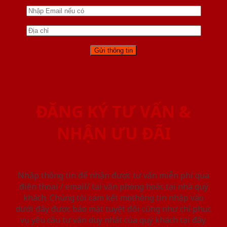
ĐĂNG KÝ TƯ VẤN &
NHẬN ƯU ĐÃI
Nhập thông tin để nhận được tư vấn miễn phí qua
điện thoại / email/ tại văn phòng hoặc tại nhà quý
khách. Chúng tôi cam kết mọi thông tin nhập vào
dưới đây được bảo mật tuyệt đối cũng như chỉ phục
vụ yêu cầu tư vấn duy nhất của quý khách tại đây.