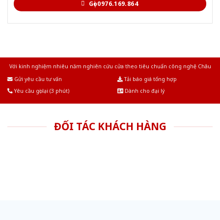
Gọi 0976.169.864
Với kinh nghiệm nhiêu năm nghiên cứu cửa theo tiêu chuẩn công nghệ Châu
Âu.Chúng tôi tự tin là nhà sản xuất & cung cấp hàng đầu tại Việt Nam!
Gửi yêu cầu tư vấn
Tải báo giá tổng hợp
Yêu cầu gọi lại (3 phút)
Dành cho đại lý
ĐỐI TÁC KHÁCH HÀNG