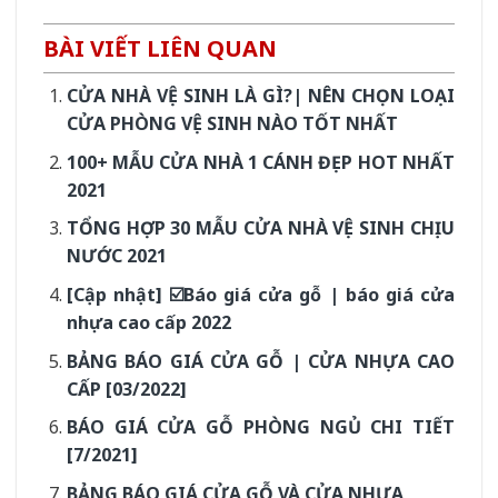
BÀI VIẾT LIÊN QUAN
CỬA NHÀ VỆ SINH LÀ GÌ?| NÊN CHỌN LOẠI
CỬA PHÒNG VỆ SINH NÀO TỐT NHẤT
100+ MẪU CỬA NHÀ 1 CÁNH ĐẸP HOT NHẤT
2021
TỔNG HỢP 30 MẪU CỬA NHÀ VỆ SINH CHỊU
NƯỚC 2021
[Cập nhật] ☑️Báo giá cửa gỗ | báo giá cửa
nhựa cao cấp 2022
BẢNG BÁO GIÁ CỬA GỖ | CỬA NHỰA CAO
CẤP [03/2022]
BÁO GIÁ CỬA GỖ PHÒNG NGỦ CHI TIẾT
[7/2021]
BẢNG BÁO GIÁ CỬA GỖ VÀ CỬA NHỰA