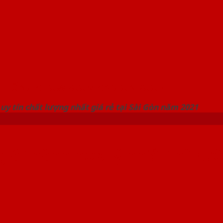
 THỐNG SHOWROOM SAIGONDOOR
uy tín chất lượng nhất giá rẻ tại Sài Gòn năm 2021
iá thành hợp lý nhất thị trư