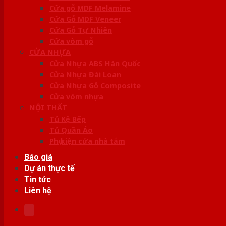
Cửa gỗ MDF Melamine
Cửa Gỗ MDF Veneer
Cửa Gỗ Tự Nhiên
Cửa vòm gỗ
CỬA NHỰA
Cửa Nhựa ABS Hàn Quốc
Cửa Nhựa Đài Loan
Cửa Nhựa Gỗ Composite
Cửa vòm nhựa
NỘI THẤT
Tủ Kệ Bếp
Tủ Quần Áo
Phụ kiện cửa nhà tắm
Báo giá
Dự án thực tế
Tin tức
Liên hệ