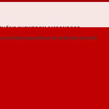
 THỐNG SHOWROOM SAIGONDOOR
uy tín chất lượng nhất giá rẻ tại Sài Gòn năm 2021