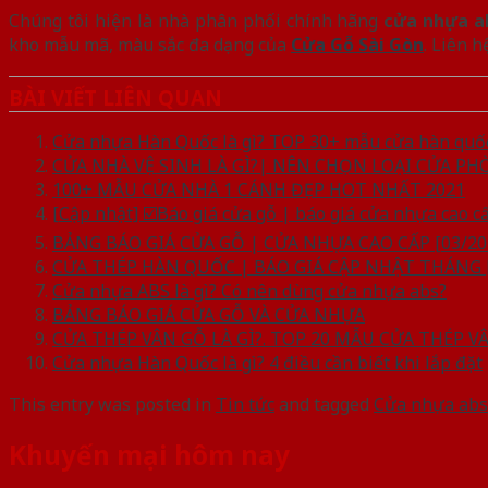
Chúng tôi hiện là nhà phân phối chính hãng
cửa nhựa a
kho mẫu mã, màu sắc đa dạng của
Cửa Gỗ Sài Gòn
. Liên 
BÀI VIẾT LIÊN QUAN
Cửa nhựa Hàn Quốc là gì? TOP 30+ mẫu cửa hàn quốc
CỬA NHÀ VỆ SINH LÀ GÌ?| NÊN CHỌN LOẠI CỬA P
100+ MẪU CỬA NHÀ 1 CÁNH ĐẸP HOT NHẤT 2021
[Cập nhật] ☑️Báo giá cửa gỗ | báo giá cửa nhựa cao c
BẢNG BÁO GIÁ CỬA GỖ | CỬA NHỰA CAO CẤP [03/20
CỬA THÉP HÀN QUỐC | BÁO GIÁ CẬP NHẬT THÁNG [
Cửa nhựa ABS là gì? Có nên dùng cửa nhựa abs?
BẢNG BÁO GIÁ CỬA GỖ VÀ CỬA NHỰA
CỬA THÉP VÂN GỖ LÀ GÌ?. TOP 20 MẪU CỬA THÉP 
Cửa nhựa Hàn Quốc là gì? 4 điều cần biết khi lắp đặt
This entry was posted in
Tin tức
and tagged
Cửa nhựa abs
Khuyến mại hôm nay