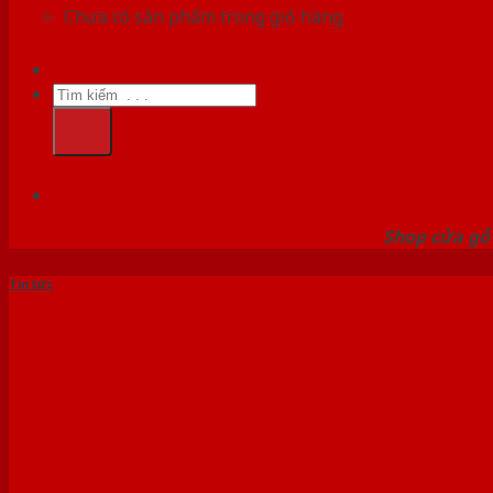
Chưa có sản phẩm trong giỏ hàng.
Tìm
kiếm:
HỆ
Shop cửa gỗ 
Tin tức
Cửa nhựa abs hàn quốc với g