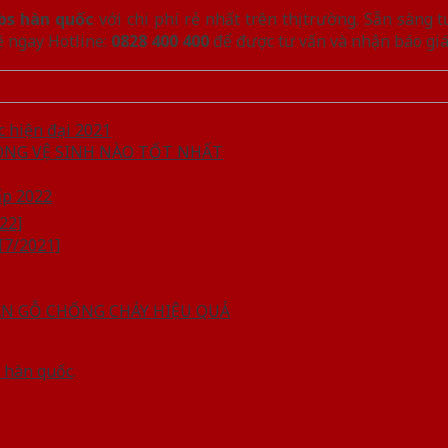
bs hàn quốc
với chi phí rẻ nhất trên thị trường. Sẵn sàng
hệ ngay Hotline:
0828 400 400
để được tư vấn và nhận báo gi
 hiện đại 2021
HÒNG VỆ SINH NÀO TỐT NHẤT
ấp 2022
22]
7/2021]
VÂN GỖ CHỐNG CHÁY HIỆU QUẢ
 hàn quốc
.