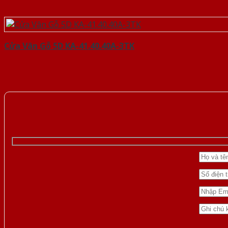
Cửa Vân Gỗ 5D KA-41.40.40A-3TK