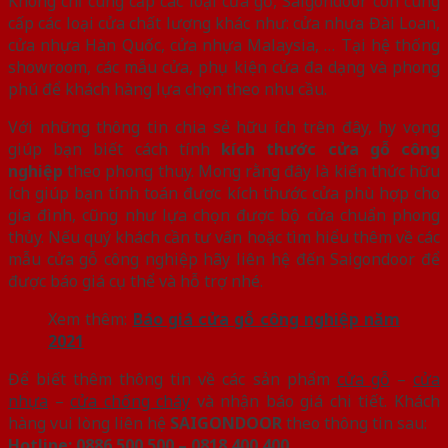
Không chỉ cung cấp các loại cửa gỗ, Saigondoor còn cung
cấp các loại cửa chất lượng khác như: cửa nhựa Đài Loan,
cửa nhựa Hàn Quốc, cửa nhựa Malaysia, … Tại hệ thống
showroom, các mẫu cửa, phụ kiện cửa đa dạng và phong
phú để khách hàng lựa chọn theo nhu cầu.
Với những thông tin chia sẻ hữu ích trên đây, hy vọng
giúp bạn biết cách tính
kích thước cửa gỗ công
nghiệp
theo phong thuy. Mong rằng đây là kiến thức hữu
ích giúp bạn tính toán được kích thước cửa phù hợp cho
gia đình, cũng như lựa chọn được bộ cửa chuẩn phong
thủy. Nếu quý khách cần tư vấn hoặc tìm hiểu thêm về các
mẫu cửa gỗ công nghiệp hãy liên hệ đến Saigondoor để
được báo giá cụ thể và hỗ trợ nhé.
Xem thêm:
Báo giá cửa gỗ công nghiệp năm
2021
Để biết thêm thông tin về các sản phẩm
cửa gỗ
–
cửa
nhựa
–
cửa chống cháy
và nhận báo giá chi tiết. Khách
hàng vui lòng liên hệ
SAIGONDOOR
theo thông tin sau:
Hotline:
0886.500.500 – 0818.400.400