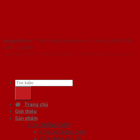
SaigonDoor™
- Hệ thống Showroom cửa hàng đầu Việt
Nam từ 2010
Copyright ⓒ 2010 – 2026 SaigonDoor™ | Đơn vị chủ quản SaigonDoor
Tìm
kiếm:
Trang chủ
Giới thiệu
Sản phẩm
CỬA CHỐNG CHÁY
Cửa Gỗ Chống Cháy
Cửa nhôm vân gỗ