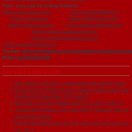
Hoặc truy cập hệ thống website:
https://saigondoor.net
–
https://giaphatdoor.vn
–
https://ecodoor.vn
–
https://giahuydoor.com
–
https://giahuydoor.vn
–
http://www.saigondoor.vn
–
https://www.cuagosaigon.com
–
https://www.saigondoor.com.vn
–
https://www.famidoor.vn
Fapage:
www.facebook.com/saigondoorcuanhuacuag
Maps:
SAIGONDOOR
BÀI VIẾT LIÊN QUAN
100+ MẪU CỬA NHÀ 1 CÁNH ĐẸP HOT NHẤT 2021
CỬA NHÀ VỆ SINH LÀ GÌ?| NÊN CHỌN LOẠI CỬA
PHÒNG VỆ SINH NÀO TỐT NHẤT
BÁO GIÁ CỬA GỖ PHÒNG NGỦ CHI TIẾT [7/2021]
【Cửa thông phòng loại nào tốt?】Giá bán các loại
cửa thông phòng
[Cập nhật] ☑️Báo giá cửa gỗ | báo giá cửa nhựa cao
cấp 2022