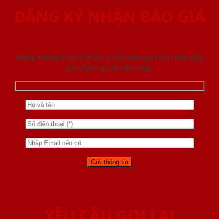
ĐĂNG KÝ NHẬN BÁO GIÁ
Nhập thông tin để nhận được báo giá mới nhât đầy
đủ nhất và chi tiết nhất.
YÊU CẦU GỌI LẠI