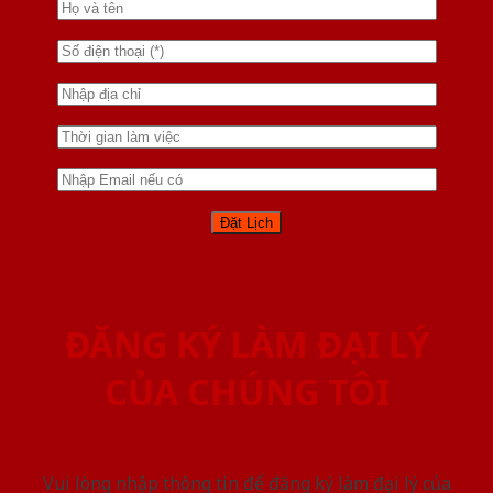
ĐĂNG KÝ LÀM ĐẠI LÝ
CỦA CHÚNG TÔI
Vui lòng nhập thông tin để đăng ký làm đại lý của