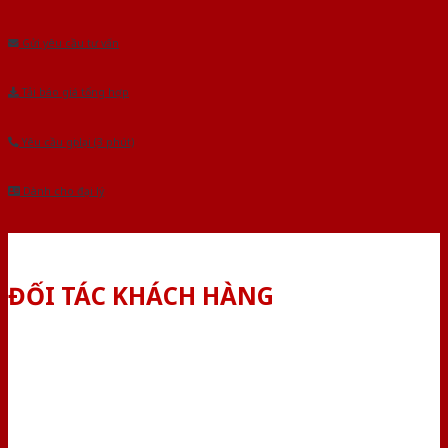
Âu.Chúng tôi tự tin là nhà sản xuất & cung cấp hàng đầu tại Việt Nam!
Gửi yêu cầu tư vấn
Tải báo giá tổng hợp
Yêu cầu gọi lại (3 phút)
Dành cho đại lý
ĐỐI TÁC KHÁCH HÀNG