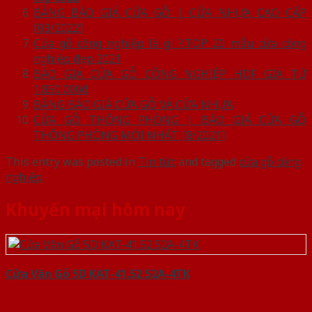
BẢNG BÁO GIÁ CỬA GỖ | CỬA NHỰA CAO CẤP
[03/2022]
Cửa gỗ công nghiệp là gì ?.TOP 20 mẫu cửa công
nghiệp đẹp 2021
BÁO GIÁ CỬA GỖ CÔNG NGHIỆP HDF GIÁ TỪ
1.850.000đ
BẢNG BÁO GIÁ CỬA GỖ VÀ CỬA NHỰA
CỬA GỖ THÔNG PHÒNG | BÁO GIÁ CỬA GỖ
THÔNG PHÒNG MỚI NHẤT [8/2021]
This entry was posted in
Tin tức
and tagged
cửa gỗ công
nghiệp
.
Khuyến mại hôm nay
Cửa Vân Gỗ 5D KAT-41.52.52A-4TK