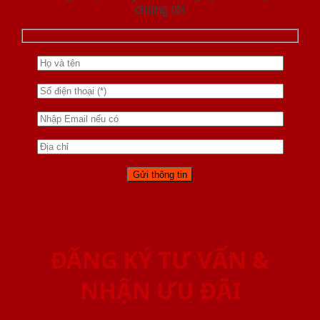
chúng tôi
ĐĂNG KÝ TƯ VẤN &
NHẬN ƯU ĐÃI