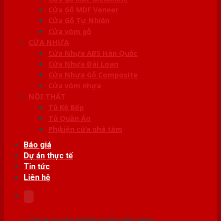
Cửa Gỗ MDF Veneer
Cửa Gỗ Tự Nhiên
Cửa vòm gỗ
CỬA NHỰA
Cửa Nhựa ABS Hàn Quốc
Cửa Nhựa Đài Loan
Cửa Nhựa Gỗ Composite
Cửa vòm nhựa
NỘI THẤT
Tủ Kệ Bếp
Tủ Quần Áo
Phụ kiện cửa nhà tắm
Báo giá
Dự án thực tế
Tin tức
Liên hệ
Chưa có sản phẩm trong giỏ hàng.