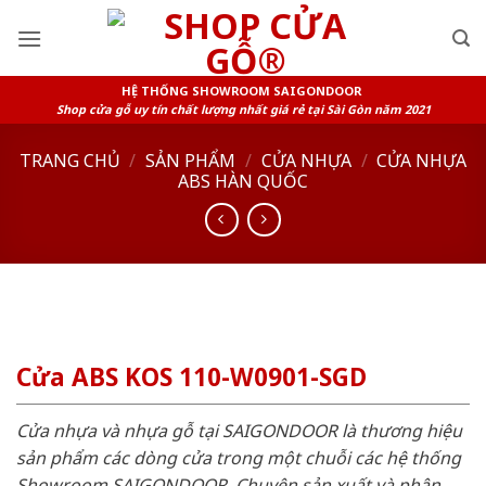
Skip
to
content
HỆ THỐNG SHOWROOM SAIGONDOOR
Shop cửa gỗ uy tín chất lượng nhất giá rẻ tại Sài Gòn năm 2021
TRANG CHỦ
/
SẢN PHẨM
/
CỬA NHỰA
/
CỬA NHỰA
ABS HÀN QUỐC
Cửa ABS KOS 110-W0901-SGD
Cửa nhựa và nhựa gỗ tại SAIGONDOOR là thương hiệu
sản phẩm các dòng cửa trong một chuỗi các hệ thống
Showroom SAIGONDOOR. Chuyên sản xuất và phân