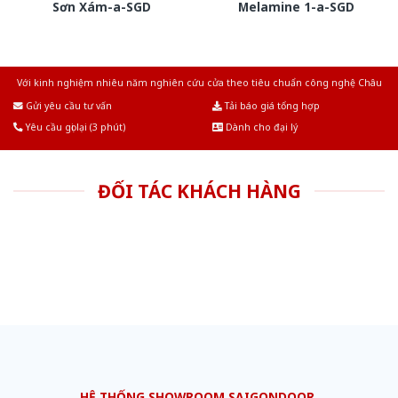
Sơn Xám-a-SGD
Melamine 1-a-SGD
Với kinh nghiệm nhiêu năm nghiên cứu cửa theo tiêu chuẩn công nghệ Châu
Âu.Chúng tôi tự tin là nhà sản xuất & cung cấp hàng đầu tại Việt Nam!
Gửi yêu cầu tư vấn
Tải báo giá tổng hợp
Yêu cầu gọi lại (3 phút)
Dành cho đại lý
ĐỐI TÁC KHÁCH HÀNG
HỆ THỐNG SHOWROOM SAIGONDOOR