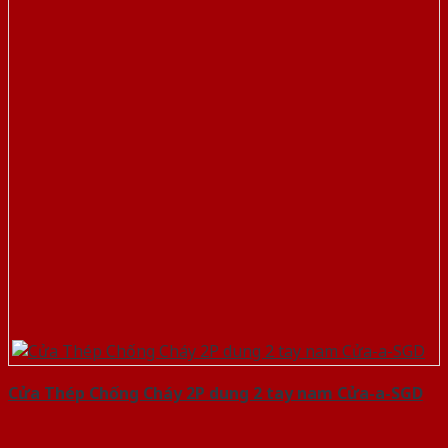
Cửa Thép Chống Cháy 2P dung 2 tay nam Cửa-a-SGD