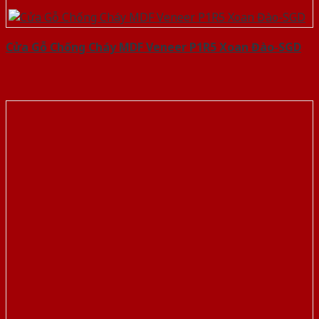
Cửa Gỗ Chống Cháy MDF Veneer P1R5 Xoan Đào-SGD