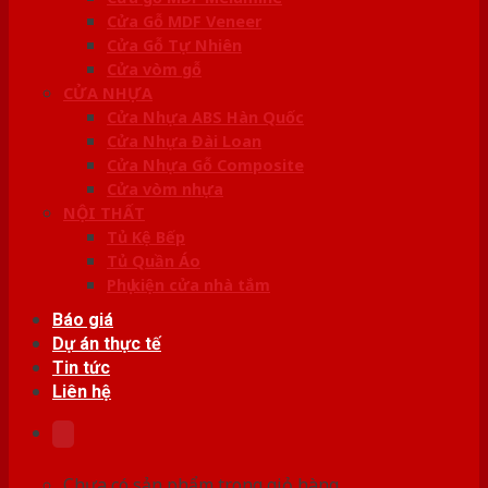
Cửa Gỗ MDF Veneer
Cửa Gỗ Tự Nhiên
Cửa vòm gỗ
CỬA NHỰA
Cửa Nhựa ABS Hàn Quốc
Cửa Nhựa Đài Loan
Cửa Nhựa Gỗ Composite
Cửa vòm nhựa
NỘI THẤT
Tủ Kệ Bếp
Tủ Quần Áo
Phụ kiện cửa nhà tắm
Báo giá
Dự án thực tế
Tin tức
Liên hệ
Chưa có sản phẩm trong giỏ hàng.