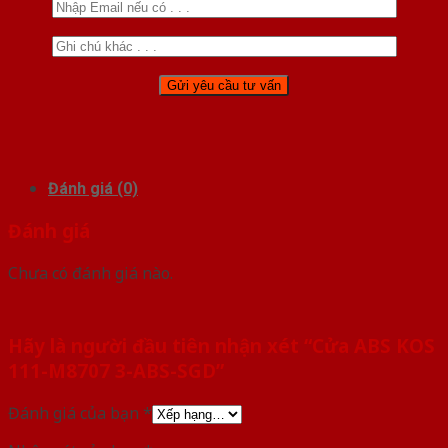
Đánh giá (0)
Đánh giá
Chưa có đánh giá nào.
Hãy là người đầu tiên nhận xét “Cửa ABS KOS
111-M8707 3-ABS-SGD”
Đánh giá của bạn
*