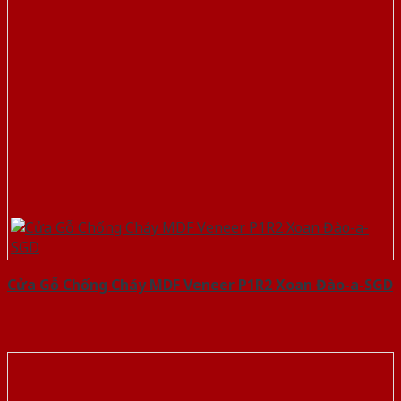
Cửa Gỗ Chống Cháy MDF Veneer P1R2 Xoan Đào-a-SGD