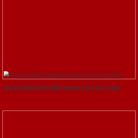
Cửa Gỗ Chống Cháy MDF Veneer P1G1 Sồi-a-SGD