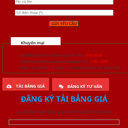
Khuyến mại
Quà tặng đồ nội thất trang trí lên đến
1.000.000đ
Giảm trực tiếp khi mua đơn hàng lớn hơn
3.000.000đ
Nhiều ưu đãi lớn khi đăng ký tài khoản thành viên thân thiết
TẢI BẢNG GIÁ
ĐĂNG KÝ TƯ VẤN
ĐĂNG KÝ TẢI BẢNG GIÁ
Đăng ký nhận báo giá mới nhất từ chúng tôi