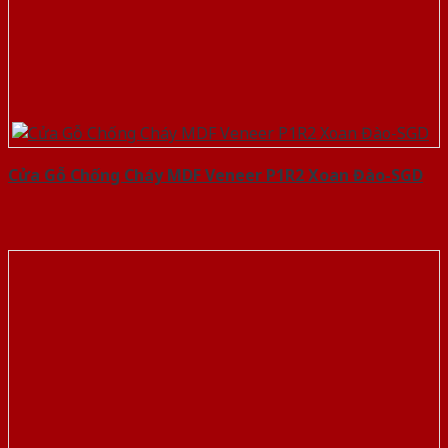
Cửa Gỗ Chống Cháy MDF Veneer P1R2 Xoan Đào-SGD