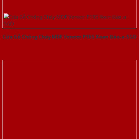
Cửa Gỗ Chống Cháy MDF Veneer P1R5 Xoan Đào-a-SGD