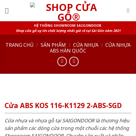
Skip
to
content
HỆ THỐNG SHOWROOM SAIGONDOOR
Shop cửa gỗ uy tín chất lượng nhất giá rẻ tại Sài Gòn năm 2021
TRANG CHỦ
/
SẢN PHẨM
/
CỬA NHỰA
/
CỬA NHỰA
ABS HÀN QUỐC
Cửa ABS KOS 116-K1129 2-ABS-SGD
Cửa nhựa và nhựa gỗ tại SAIGONDOOR là thương hiệu
sản phẩm các dòng cửa trong một chuỗi các hệ thống
Showroom SAIGONDOOR. Chuyên sản xuất và phân