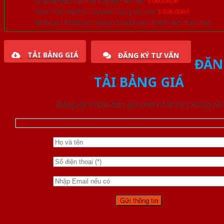
Quà tặng đồ nội thất trang trí lên đến
1.000.000đ
Giảm trực tiếp khi mua đơn hàng lớn hơn
3.000.000đ
Nhiều ưu đãi lớn khi đăng ký tài khoản thành viên thân thiết
TẢI BẢNG GIÁ
ĐĂNG KÝ TƯ VẤN
ĐĂN
TẢI BẢNG GIÁ
Đăng ký nhận báo giá mới nhất từ chúng tôi