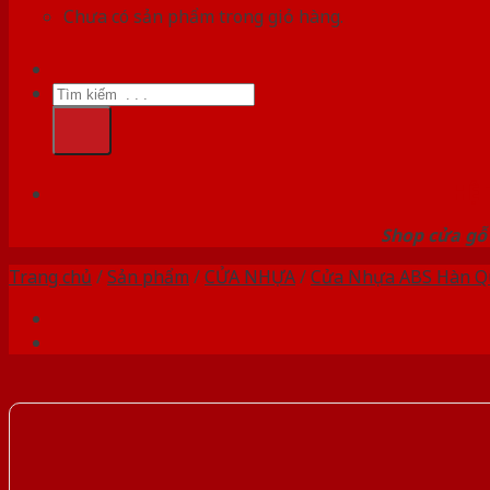
Chưa có sản phẩm trong giỏ hàng.
Tìm
kiếm:
HỆ
Shop cửa gỗ 
Trang chủ
/
Sản phẩm
/
CỬA NHỰA
/
Cửa Nhựa ABS Hàn Q