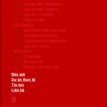
Cửa gỗ MDF Melamine
Cửa Gỗ MDF Veneer
Cửa Gỗ Tự Nhiên
Cửa vòm gỗ
CỬA NHỰA
Cửa Nhựa ABS Hàn Quốc
Cửa Nhựa Đài Loan
Cửa Nhựa Gỗ Composite
Cửa vòm nhựa
NỘI THẤT
Tủ Kệ Bếp
Tủ Quần Áo
Phụ kiện cửa nhà tắm
Báo giá
Dự án thực tế
Tin tức
Liên hệ