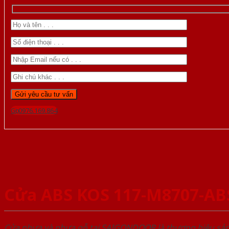
Gọi 0976.169.864
Cửa ABS KOS 117-M8707-AB
Cửa nhựa và nhựa gỗ tại SAIGONDOOR là thương hiệu s