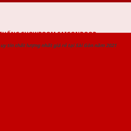
 THỐNG SHOWROOM SAIGONDOOR
uy tín chất lượng nhất giá rẻ tại Sài Gòn năm 2021