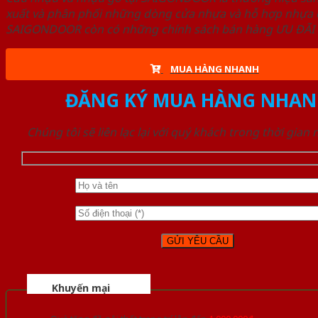
xuất và phân phối những dòng cửa nhựa và hỗ hợp nhựa ch
SAIGONDOOR còn có những chính sách bán hàng ƯU ĐÃI CAO
MUA HÀNG NHANH
ĐĂNG KÝ MUA HÀNG NHAN
Chúng tôi sẽ liên lạc lại với quý khách trong thời gian
Khuyến mại