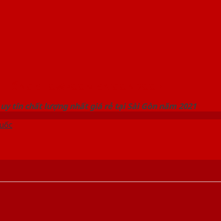
 THỐNG SHOWROOM SAIGONDOOR
uy tín chất lượng nhất giá rẻ tại Sài Gòn năm 2021
uốc