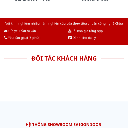
Với kinh nghiệm nhiêu năm nghiên cứu cửa theo tiêu chuẩn công nghệ Châu
Âu.Chúng tôi tự tin là nhà sản xuất & cung cấp hàng đầu tại Việt Nam!
Gửi yêu cầu tư vấn
Tải báo giá tổng hợp
Yêu cầu gọi lại (3 phút)
Dành cho đại lý
ĐỐI TÁC KHÁCH HÀNG
HỆ THỐNG SHOWROOM SAIGONDOOR