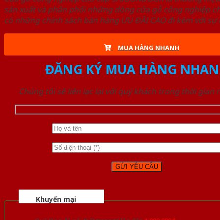
sản xuất và phân phối những dòng cửa gỗ công nghiệp ch
có những chính sách bán hàng ƯU ĐÃI CAO đi kèm với sự đ
MUA HÀNG NHANH
ĐĂNG KÝ MUA HÀNG NHAN
Chúng tôi sẽ liên lạc lại với quý khách trong thời gian
Khuyến mại