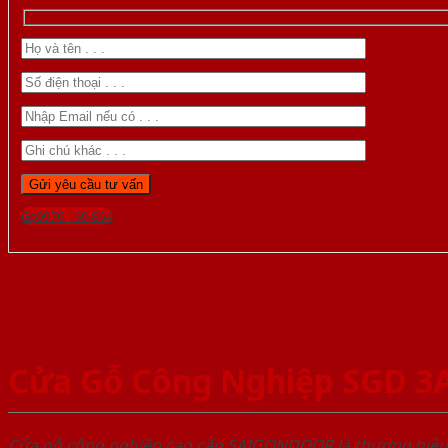
Gọi 0976.169.864
Cửa Gỗ Công Nghiệp SGD 3
Cửa gỗ công nghiệp cao cấp SAIGONDOOR là thương hiệ