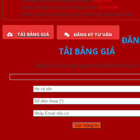
Quà tặng đồ nội thất trang trí lên đến
1.000.000đ
Giảm trực tiếp khi mua đơn hàng lớn hơn
3.000.000đ
Nhiều ưu đãi lớn khi đăng ký tài khoản thành viên thân thiết
TẢI BẢNG GIÁ
ĐĂNG KÝ TƯ VẤN
ĐĂN
TẢI BẢNG GIÁ
Đăng ký nhận báo giá mới nhất từ chúng tôi