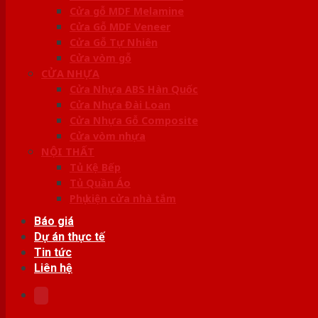
Cửa gỗ MDF Melamine
Cửa Gỗ MDF Veneer
Cửa Gỗ Tự Nhiên
Cửa vòm gỗ
CỬA NHỰA
Cửa Nhựa ABS Hàn Quốc
Cửa Nhựa Đài Loan
Cửa Nhựa Gỗ Composite
Cửa vòm nhựa
NỘI THẤT
Tủ Kệ Bếp
Tủ Quần Áo
Phụ kiện cửa nhà tắm
Báo giá
Dự án thực tế
Tin tức
Liên hệ