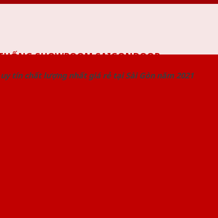
 THỐNG SHOWROOM SAIGONDOOR
uy tín chất lượng nhất giá rẻ tại Sài Gòn năm 2021