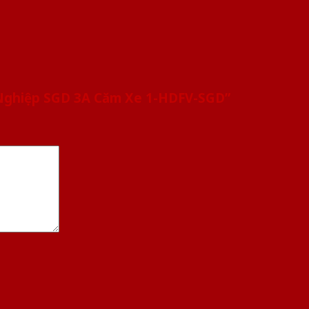
 Nghiệp SGD 3A Căm Xe 1-HDFV-SGD”