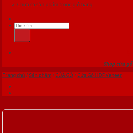
Chưa có sản phẩm trong giỏ hàng.
Tìm
kiếm:
HỆ
Shop cửa gỗ 
Trang chủ
/
Sản phẩm
/
CỬA GỖ
/
Cửa Gỗ HDF Veneer