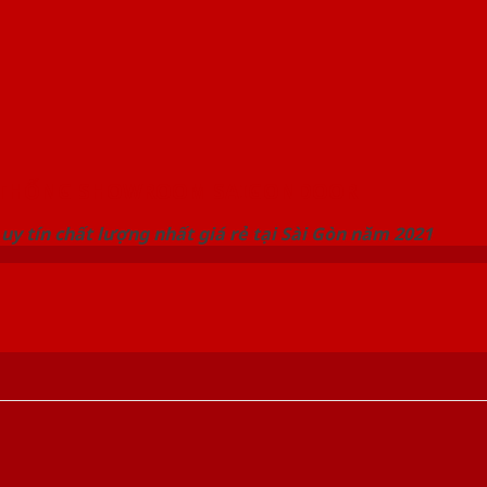
 THỐNG SHOWROOM SAIGONDOOR
uy tín chất lượng nhất giá rẻ tại Sài Gòn năm 2021