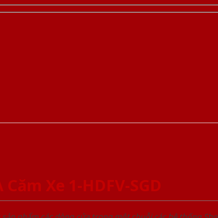
A Căm Xe 1-HDFV-SGD
u sản phẩm các dòng cửa trong một chuỗi các hệ thống 