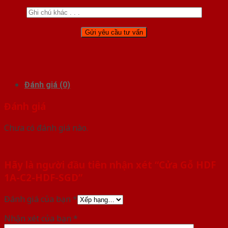
Đánh giá (0)
Đánh giá
Chưa có đánh giá nào.
Hãy là người đầu tiên nhận xét “Cửa Gỗ HDF
1A-C2-HDF-SGD”
Đánh giá của bạn
*
Nhận xét của bạn
*