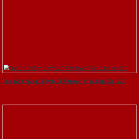
Cửa Gỗ Chống Cháy MDF Veneer P1R4 Căm Xe-SGD