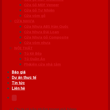
Cửa Gỗ MDF Veneer
Cửa Gỗ Tự Nhiên
Cửa vòm gỗ
CỬA NHỰA
Cửa Nhựa ABS Hàn Quốc
Cửa Nhựa Đài Loan
Cửa Nhựa Gỗ Composite
Cửa vòm nhựa
NỘI THẤT
Tủ Kệ Bếp
Tủ Quần Áo
Phụ kiện cửa nhà tắm
Báo giá
Dự án thực tế
Tin tức
Liên hệ
Chưa có sản phẩm trong giỏ hàng.