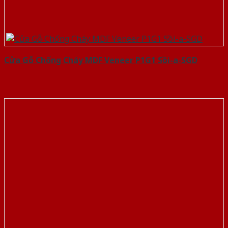
Cửa Gỗ Chống Cháy MDF Veneer P1G1 Sồi-a-SGD