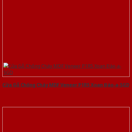
Cửa Gỗ Chống Cháy MDF Veneer P1R5 Xoan Đào-a-SGD