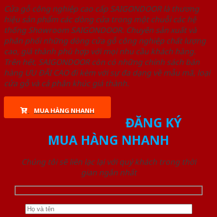
Cửa gỗ công nghiệp cao cấp SAIGONDOOR là thương
hiệu sản phẩm các dòng cửa trong một chuỗi các hệ
thống Showroom SAIGONDOOR. Chuyên sản xuất và
phân phối những dòng cửa gỗ công nghiệp chất lượng
cao, giá thành phù hợp với mọi nhu cầu khách hàng.
Trên hết, SAIGONDOOR còn có những chính sách bán
hàng ƯU ĐÃI CAO đi kèm với sự đa dạng về mẫu mã, loại
cửa gỗ và cả phân khúc giá thành.
MUA HÀNG NHANH
ĐĂNG KÝ
MUA HÀNG NHANH
Chúng tôi sẽ liên lạc lại với quý khách trong thời
gian ngắn nhất