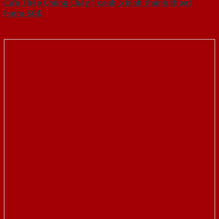
Cửa Thép Chống Cháy 1 canh o kinh thanh thoat
hiem-SGD