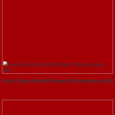
Cửa Gỗ Chống Cháy MDF Veneer P1R2 Xoan Đào-a-SGD