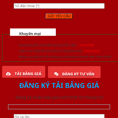
Khuyến mại
Quà tặng đồ nội thất trang trí lên đến
1.000.000đ
Giảm trực tiếp khi mua đơn hàng lớn hơn
3.000.000đ
Nhiều ưu đãi lớn khi đăng ký tài khoản thành viên thân thiết
TẢI BẢNG GIÁ
ĐĂNG KÝ TƯ VẤN
ĐĂNG KÝ TẢI BẢNG GIÁ
Đăng ký nhận báo giá mới nhất từ chúng tôi