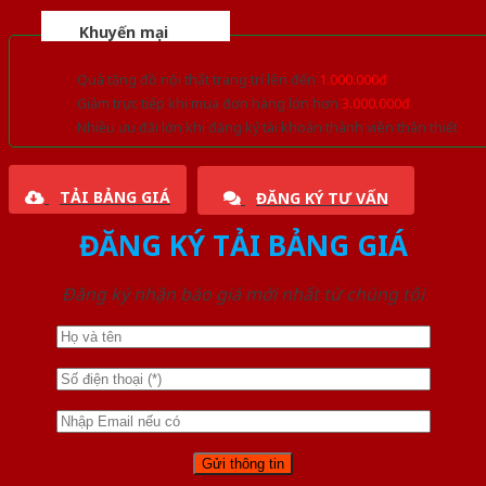
Khuyến mại
Quà tặng đồ nội thất trang trí lên đến
1.000.000đ
Giảm trực tiếp khi mua đơn hàng lớn hơn
3.000.000đ
Nhiều ưu đãi lớn khi đăng ký tài khoản thành viên thân thiết
TẢI BẢNG GIÁ
ĐĂNG KÝ TƯ VẤN
ĐĂNG KÝ TẢI BẢNG GIÁ
Đăng ký nhận báo giá mới nhất từ chúng tôi