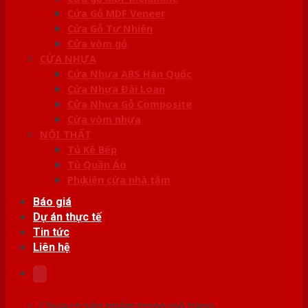
Cửa Gỗ MDF Veneer
Cửa Gỗ Tự Nhiên
Cửa vòm gỗ
CỬA NHỰA
Cửa Nhựa ABS Hàn Quốc
Cửa Nhựa Đài Loan
Cửa Nhựa Gỗ Composite
Cửa vòm nhựa
NỘI THẤT
Tủ Kệ Bếp
Tủ Quần Áo
Phụ kiện cửa nhà tắm
Báo giá
Dự án thực tế
Tin tức
Liên hệ
Chưa có sản phẩm trong giỏ hàng.