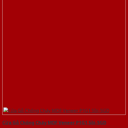
Cửa Gỗ Chống Cháy MDF Veneer P1G1 Sồi-SGD