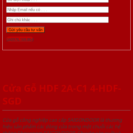
Gọi 0976.169.864
Cửa Gỗ HDF 2A-C1 4-HDF-
SGD
Cửa gỗ công nghiệp cao cấp SAIGONDOOR là thương
hiệu sản phẩm các dòng cửa trong một chuỗi các hệ