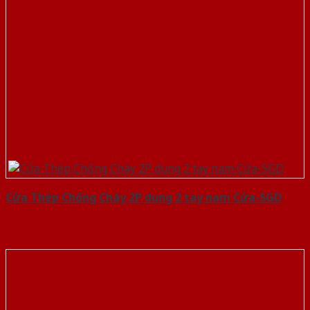
Cửa Thép Chống Cháy 2P dung 2 tay nam Cửa-SGD