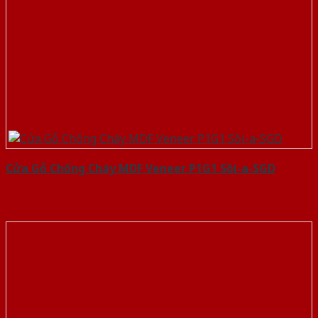
Cửa Gỗ Chống Cháy MDF Veneer P1G1 Sồi-a-SGD