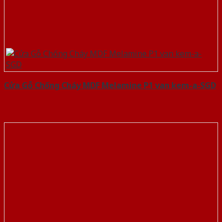
Cửa Gỗ Chống Cháy MDF Melamine P1 van kem-a-SGD