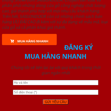
thống Showroom SAIGONDOOR. Chuyên sản xuất và
phân phối những dòng cửa gỗ công nghiệp chất lượng
cao, giá thành phù hợp với mọi nhu cầu khách hàng.
Trên hết, SAIGONDOOR còn có những chính sách bán
hàng ƯU ĐÃI CAO đi kèm với sự đa dạng về mẫu mã, loại
cửa gỗ và cả phân khúc giá thành.
MUA HÀNG NHANH
ĐĂNG KÝ
MUA HÀNG NHANH
Chúng tôi sẽ liên lạc lại với quý khách trong thời
gian ngắn nhất