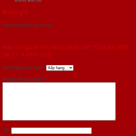
Đánh giá
Chưa có đánh giá nào.
Hãy là người đầu tiên nhận xét “Cửa Gỗ HDF
2A-C1 4-HDF-SGD”
Đánh giá của bạn
*
Nhận xét của bạn
*
Tên