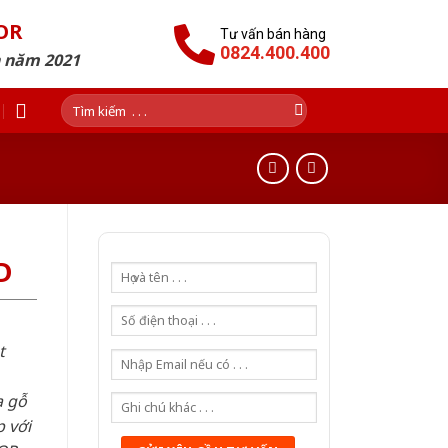
OR
Tư vấn bán hàng
0824.400.400
n năm 2021
Tìm
kiếm:
D
t
a gỗ
 với