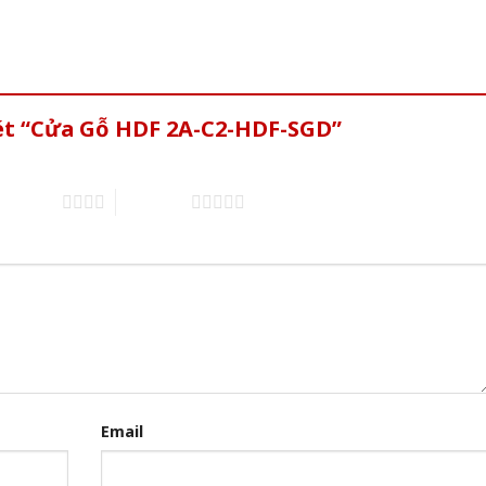
xét “Cửa Gỗ HDF 2A-C2-HDF-SGD”
of 5 stars
5 of 5 stars
Email