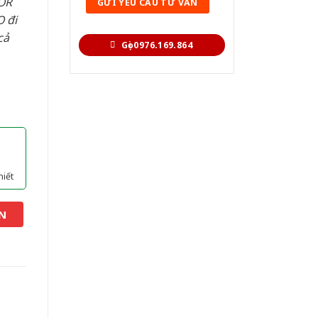
OR
 đi
cả
Gọi 0976.169.864
hiết
N