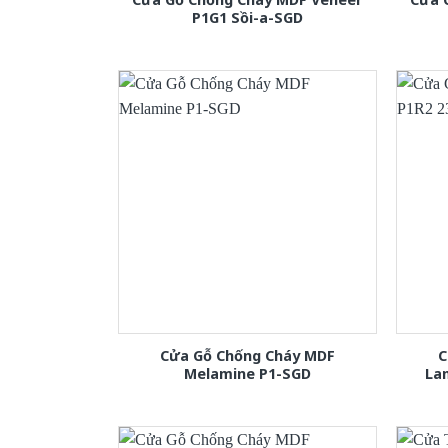
P1G1 Sồi-a-SGD
Cửa Gỗ Chống Cháy MDF
C
Melamine P1-SGD
La