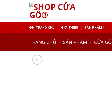
Skip
to
content
TRANG CHỦ
GIỚI THIỆU
SẢN PHẨM
TRANG CHỦ
/
SẢN PHẨM
/
CỬA GỖ