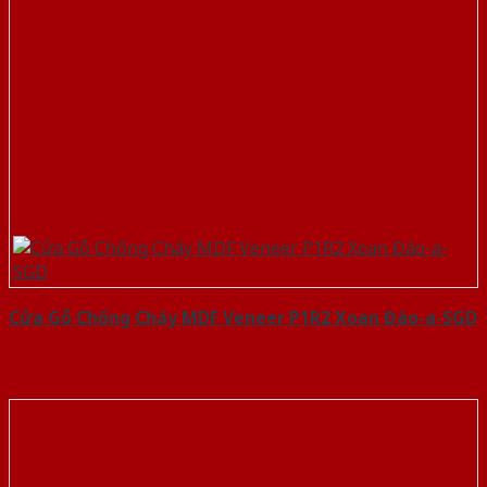
Cửa Gỗ Chống Cháy MDF Veneer P1R2 Xoan Đào-a-SGD