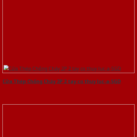
Cửa Thép Chống Cháy 2P 2 tay co thuy luc-a-SGD