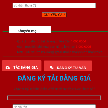
Khuyến mại
Quà tặng đồ nội thất trang trí lên đến
1.000.000đ
Giảm trực tiếp khi mua đơn hàng lớn hơn
3.000.000đ
Nhiều ưu đãi lớn khi đăng ký tài khoản thành viên thân thiết
TẢI BẢNG GIÁ
ĐĂNG KÝ TƯ VẤN
ĐĂNG KÝ TẢI BẢNG GIÁ
Đăng ký nhận báo giá mới nhất từ chúng tôi