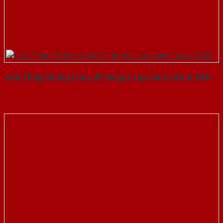
Cửa Thép Chống Cháy 2P dung 2 tay nam Cửa-a-SGD