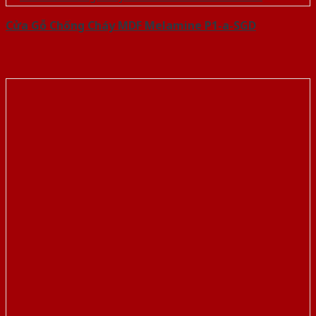
Cửa Gỗ Chống Cháy MDF Melamine P1-a-SGD