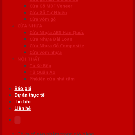
Cửa Gỗ MDF Veneer
Cửa Gỗ Tự Nhiên
Cửa vòm gỗ
CỬA NHỰA
Cửa Nhựa ABS Hàn Quốc
Cửa Nhựa Đài Loan
Cửa Nhựa Gỗ Composite
Cửa vòm nhựa
NỘI THẤT
Tủ Kệ Bếp
Tủ Quần Áo
Phụ kiện cửa nhà tắm
Báo giá
Dự án thực tế
Tin tức
Liên hệ
Chưa có sản phẩm trong giỏ hàng.