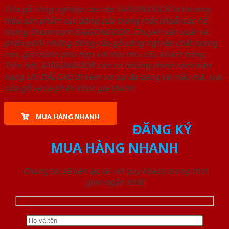
Cửa gỗ công nghiệp cao cấp SAIGONDOOR là thương
hiệu sản phẩm các dòng cửa trong một chuỗi các hệ
thống Showroom SAIGONDOOR. Chuyên sản xuất và
phân phối những dòng cửa gỗ công nghiệp chất lượng
cao, giá thành phù hợp với mọi nhu cầu khách hàng.
Trên hết, SAIGONDOOR còn có những chính sách bán
hàng ƯU ĐÃI CAO đi kèm với sự đa dạng về mẫu mã, loại
cửa gỗ và cả phân khúc giá thành.
MUA HÀNG NHANH
ĐĂNG KÝ
MUA HÀNG NHANH
Chúng tôi sẽ liên lạc lại với quý khách trong thời
gian ngắn nhất