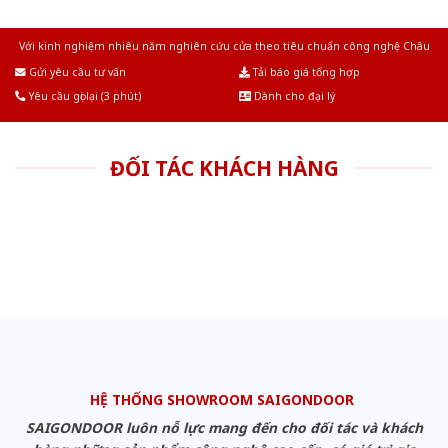
Với kinh nghiệm nhiêu năm nghiên cứu cửa theo tiêu chuẩn công nghệ Châu
Âu.Chúng tôi tự tin là nhà sản xuất & cung cấp hàng đầu tại Việt Nam!
Gửi yêu cầu tư vấn
Tải báo giá tổng hợp
Yêu cầu gọi lại (3 phút)
Dành cho đại lý
ĐỐI TÁC KHÁCH HÀNG
HỆ THỐNG SHOWROOM SAIGONDOOR
SAIGONDOOR luôn nỗ lực mang đến cho đối tác và khách