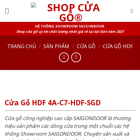
Skip
to
content
HỆ THỐNG SHOWROOM SAIGONDOOR
Shop cửa gỗ uy tín chất lượng nhất giá rẻ tại Sài Gòn năm 2021
TRANG CHỦ
/
SẢN PHẨM
/
CỬA GỖ
/
CỬA GỖ HDF
Cửa Gỗ HDF 4A-C7-HDF-SGD
Cửa gỗ công nghiệp cao cấp SAIGONDOOR là thương
hiệu sản phẩm các dòng cửa trong một chuỗi các hệ
thống Showroom SAIGONDOOR. Chuyên sản xuất và