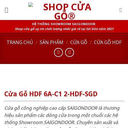
Skip
to
content
HỆ THỐNG SHOWROOM SAIGONDOOR
Shop cửa gỗ uy tín chất lượng nhất giá rẻ tại Sài Gòn năm 2021
TRANG CHỦ
/
SẢN PHẨM
/
CỬA GỖ
/
CỬA GỖ HDF
Cửa Gỗ HDF 6A-C1 2-HDF-SGD
Cửa gỗ công nghiệp cao cấp SAIGONDOOR là thương
hiệu sản phẩm các dòng cửa trong một chuỗi các hệ
thống Showroom SAIGONDOOR. Chuyên sản xuất và