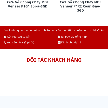
Cửa Gỗ Chống Cháy MDF
Cửa Gỗ Chống Cháy MDF
Veneer P1G1 Sồi-a-SGD
Veneer P1R2 Xoan Đào-
SGD
Với kinh nghiệm nhiêu năm nghiên cứu cửa theo tiêu chuẩn công nghệ Châu
Âu.Chúng tôi tự tin là nhà sản xuất & cung cấp hàng đầu tại Việt Nam!
Gửi yêu cầu tư vấn
Tải báo giá tổng hợp
Yêu cầu gọi lại (3 phút)
Dành cho đại lý
ĐỐI TÁC KHÁCH HÀNG